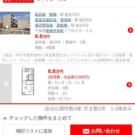
総武線
「
船橋
」駅 徒歩15分
東葉高速鉄道
「
東海神
」駅 徒歩5分
東武野田線
「
新船橋
」駅 徒歩5分
千葉県
船橋市
本町
７丁目２６－２２
6.8
万円
築年数：築18年 ｜募集中：
1室
階数：4階建
☆敷金・仲介手数料無料☆家具家電付き☆バストイレ別☆電子キー ☆冷蔵庫・電
子レンジ・テレビ・洗濯機・カーテン・エアコン付き! ☆入居期間中に家具家電が
故障した際は、無料で修理、交換...
6.8
万
円
(管理費・共益費 8,000円)
敷：0ヶ月｜礼：1ヶ月
所在階：3階
間取り：1K
面積：21.73㎡
該当公開件数
1
棟 空き数
1
件
1-1
棟表示
チェックした物件をまとめて
検討リストに追加
お問い合わせ