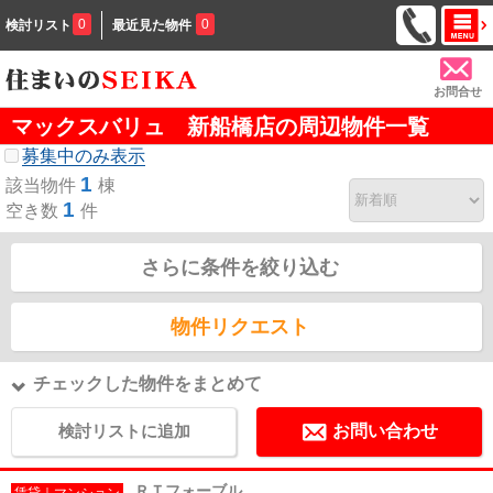
0
0
検討リスト
最近見た物件
お問合せ
マックスバリュ 新船橋店の周辺物件一覧
募集中のみ表示
1
該当物件
棟
1
空き数
件
さらに条件を絞り込む
物件リクエスト
チェックした物件をまとめて
検討リストに追加
お問い合わせ
ＲＴフォーブル
賃貸｜マンション