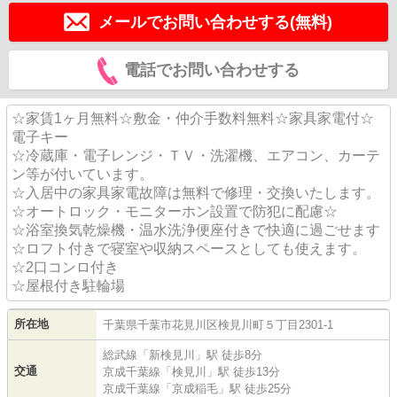
メールでお問い合わせする(無料)
電話でお問い合わせする
☆家賃1ヶ月無料☆敷金・仲介手数料無料☆家具家電付☆
電子キー
☆冷蔵庫・電子レンジ・ＴＶ・洗濯機、エアコン、カーテ
ン等が付いています。
☆入居中の家具家電故障は無料で修理・交換いたします。
☆オートロック・モニターホン設置で防犯に配慮☆
☆浴室換気乾燥機・温水洗浄便座付きで快適に過ごせます
☆ロフト付きで寝室や収納スペースとしても使えます。
☆2口コンロ付き
☆屋根付き駐輪場
所在地
千葉県
千葉市花見川区
検見川町
５丁目2301-1
総武線
「
新検見川
」駅 徒歩8分
交通
京成千葉線
「
検見川
」駅 徒歩13分
京成千葉線
「
京成稲毛
」駅 徒歩25分