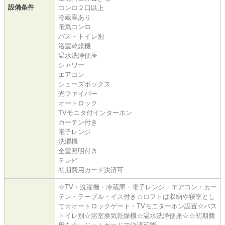
設備条件
コンロ２口以上
冷蔵庫あり
電気コンロ
バス・トイレ別
浴室乾燥機
温水洗浄便座
シャワー
エアコン
シューズボックス
光ファイバー
オートロック
TVモニタ付インターホン
カーテン付き
電子レンジ
洗濯機
全室照明付き
テレビ
初期費用カード決済可
☆TV・洗濯機・冷蔵庫・電子レンジ・エアコン・カー
テン・テーブル・イス付き☆ロフトは収納や寝室とし
て☆オートロックゲート・TVモニターホン設置☆バス
トイレ別☆浴室換気乾燥機☆温水洗浄便座☆☆初期費