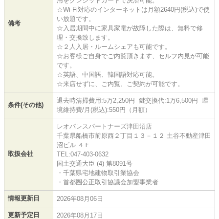
用をクレジットカードで決済可能。
☆Wi-Fi対応のインターネットは月額2640円(税込)で使
い放題です。
備考
☆入居期間中に家具家電が故障した際は、無料で修
理・交換致します。
☆２人入居・ルームシェアも可能です。
☆お客様ご自身でご内覧頂きます、セルフ内見が可能
です。
☆英語、中国語、韓国語対応可能。
☆来店せずに、ご内覧、ご契約が可能です。
退去時清掃費用:5万2,250円 鍵交換代:1万6,500円 環
条件(その他)
境維持費/月(税込):550円（月額）
レオパレスパートナーズ津田沼店
千葉県船橋市前原西２丁目１３－１２ 土谷不動産津田
沼ビル ４Ｆ
取扱会社
TEL:047-403-0632
国土交通大臣 (4) 第8091号
・千葉県宅地建物取引業協会
・首都圏公正取引協議会加盟事業者
情報更新日
2026年08月06日
更新予定日
2026年08月17日