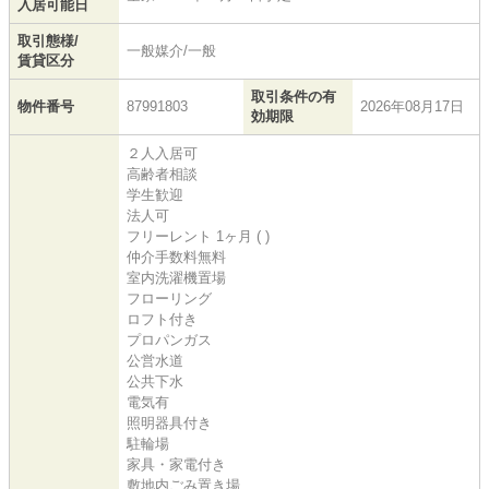
入居可能日
取引態様/
一般媒介/一般
賃貸区分
取引条件の有
物件番号
87991803
2026年08月17日
効期限
２人入居可
高齢者相談
学生歓迎
法人可
フリーレント 1ヶ月 ( )
仲介手数料無料
室内洗濯機置場
フローリング
ロフト付き
プロパンガス
公営水道
公共下水
電気有
照明器具付き
駐輪場
家具・家電付き
敷地内ごみ置き場