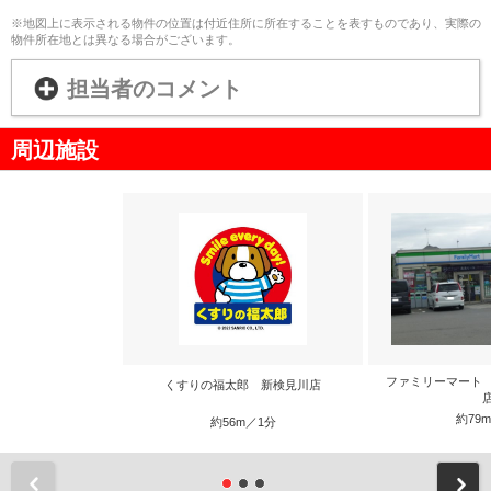
※地図上に表示される物件の位置は付近住所に所在することを表すものであり、実際の
物件所在地とは異なる場合がございます。
担当者のコメント
周辺施設
ファミリーマート
くすりの福太郎 新検見川店
約79
約56m／1分
前