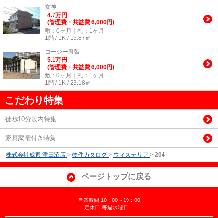
女神
4.7
万
円
(管理費・共益費 6,000円)
敷：0ヶ月｜礼：1ヶ月
1階 / 1K / 19.87㎡
コージー幕張
5.1
万
円
(管理費・共益費 6,000円)
敷：0ヶ月｜礼：1ヶ月
1階 / 1K / 23.18㎡
こだわり特集
徒歩10分以内特集
家具家電付き特集
株式会社成家 津田沼店
>
物件カタログ
>
ウィステリア
>
204
ページトップに戻る
営業時間:10：00～19：00
定休日:毎週水曜日