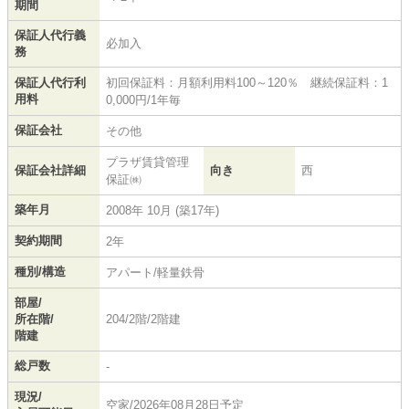
期間
保証人代行義
必加入
務
保証人代行利
初回保証料：月額利用料100～120％ 継続保証料：1
用料
0,000円/1年毎
保証会社
その他
プラザ賃貸管理
保証会社詳細
向き
西
保証㈱
築年月
2008年 10月 (築17年)
契約期間
2年
種別/構造
アパート/軽量鉄骨
部屋/
所在階/
204/2階/2階建
階建
総戸数
-
現況/
空家/2026年08月28日予定