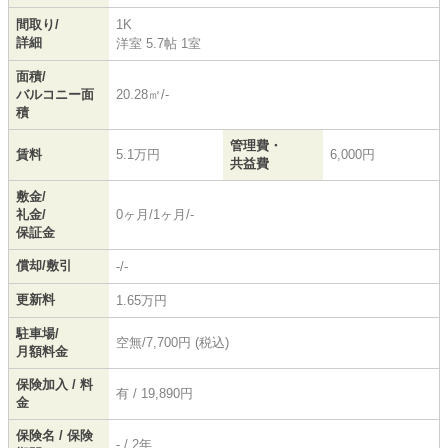
間取り/
1K
詳細
洋室 5.7帖 1室
面積/
バルコニー面
20.28㎡/-
積
管理費・
賃料
5.1万円
6,000円
共益費
敷金/
礼金/
0ヶ月/1ヶ月/-
保証金
償却/敷引
-/-
更新料
1.65万円
駐車場/
空無/7,700円 (税込)
月額料金
保険加入 / 料
有 / 19,890円
金
保険名 / 保険
- / 2年