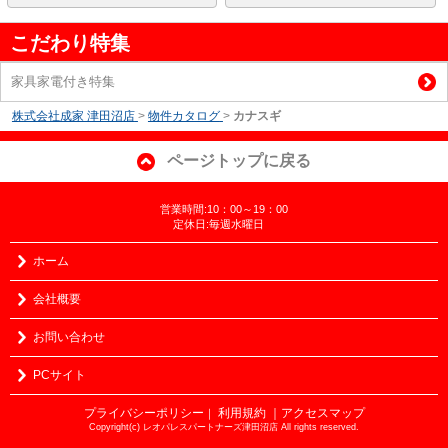
こだわり特集
家具家電付き特集
株式会社成家 津田沼店
>
物件カタログ
>
カナスギ
ページトップに戻る
営業時間:10：00～19：00
定休日:毎週水曜日
ホーム
会社概要
お問い合わせ
PCサイト
プライバシーポリシー
利用規約
｜アクセスマップ
｜
Copyright(c) レオパレスパートナーズ津田沼店 All rights reserved.