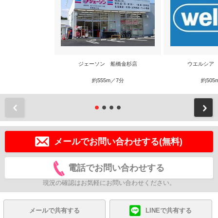
ジェーソン 船橋金杉店
ウエルシア
約555m／7分
約505
前
メールでお問い合わせする(無料)
電話でお問い合わせする
現況の確認はお気軽にお問い合わせください。
メールで共有する
LINEで共有する