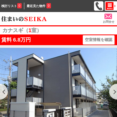
0
0
検討リスト
最近見た物件
お問合せ
カナスギ（
1
室）
賃料
6.8万円
空室情報を確認