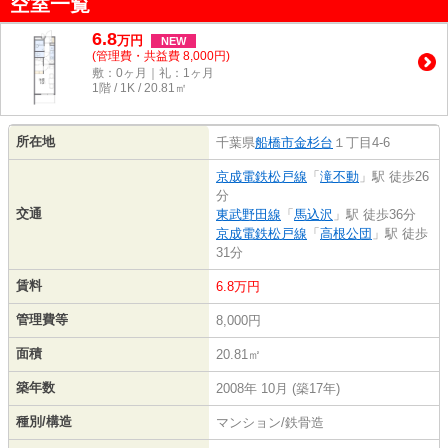
空室一覧
6.8
万
円
NEW
(管理費・共益費 8,000円)
敷：0ヶ月｜礼：1ヶ月
1階 / 1K / 20.81㎡
所在地
千葉県
船橋市
金杉台
１丁目4-6
京成電鉄松戸線
「
滝不動
」駅 徒歩26
分
交通
東武野田線
「
馬込沢
」駅 徒歩36分
京成電鉄松戸線
「
高根公団
」駅 徒歩
31分
賃料
6.8万円
管理費等
8,000円
面積
20.81㎡
築年数
2008年 10月 (築17年)
種別/構造
マンション/鉄骨造