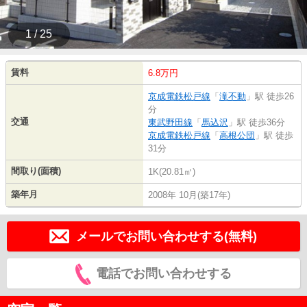
1 / 25
賃料
6.8万円
京成電鉄松戸線
「
滝不動
」駅 徒歩26
分
交通
東武野田線
「
馬込沢
」駅 徒歩36分
京成電鉄松戸線
「
高根公団
」駅 徒歩
31分
間取り(面積)
1K(20.81㎡)
築年月
2008年 10月(築17年)
メールでお問い合わせする(無料)
電話でお問い合わせする