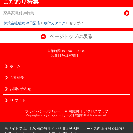
こだわり特集
家具家電付き特集
株式会社成家 津田沼店
>
物件カタログ
>
セラヴィー
ページトップに戻る
営業時間:10：00～19：00
定休日:毎週水曜日
ホーム
会社概要
お問い合わせ
PCサイト
プライバシーポリシー
利用規約
｜アクセスマップ
｜
Copyright(c) レオパレスパートナーズ津田沼店 All rights reserved.
当サイトでは、お客様の当サイト利用状況把握、サービス向上検討を目的と