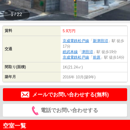
1 / 22
賃料
5.9万円
京成電鉄松戸線
「
新津田沼
」駅 徒歩
17分
交通
総武本線
「
津田沼
」駅 徒歩19分
京成電鉄松戸線
「
前原
」駅 徒歩14分
間取り(面積)
1K(21.24㎡)
築年月
2016年 10月(築9年)
メールでお問い合わせする(無料)
電話でお問い合わせする
空室一覧