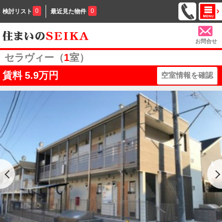
0
0
検討リスト
最近見た物件
お問合せ
セラヴィー（
1
室）
賃料
5.9万円
空室情報を確認