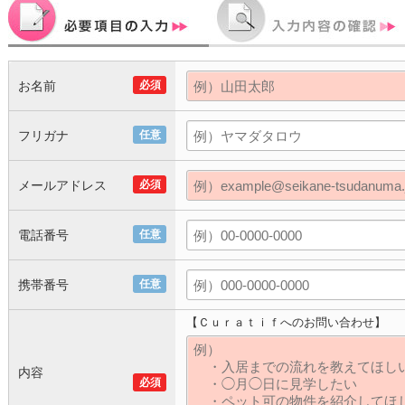
お名前
必須
フリガナ
任意
メールアドレス
必須
電話番号
任意
携帯番号
任意
【Ｃｕｒａｔｉｆへのお問い合わせ】
内容
必須