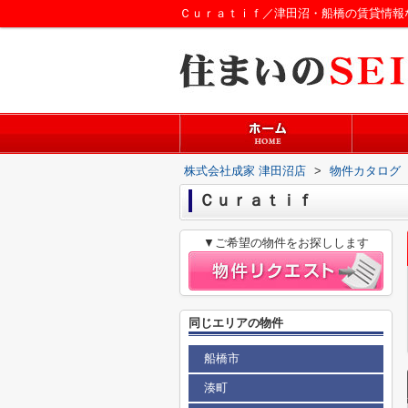
Ｃｕｒａｔｉｆ／津田沼・船橋の賃貸情報
株式会社成家 津田沼店
>
物件カタログ
Ｃｕｒａｔｉｆ
▼ご希望の物件をお探しします
同じエリアの物件
船橋市
湊町