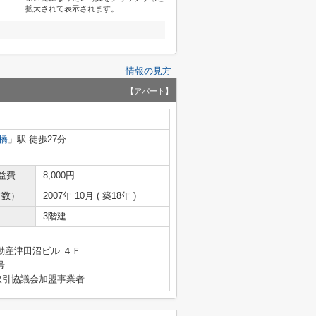
拡大されて表示されます。
情報の見方
【アパート】
橋
」駅 徒歩27分
益費
8,000円
年数）
2007年 10月 ( 築18年 )
3階建
動産津田沼ビル ４Ｆ
号
取引協議会加盟事業者