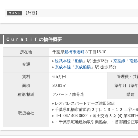
【外観】
コメント
Ｃｕｒａｔｉｆ
の物件概要
所在地
千葉県
船橋市
湊町
３丁目13-10
総武本線
「
船橋
」駅 徒歩18分
京葉線
「
南船
交通
京成本線
「
京成船橋
」駅 徒歩15分
賃料
6.5万円
管理費・共
面積
20.81㎡
築年月（築
種別/構造
アパート / 鉄骨造
階建
レオパレスパートナーズ津田沼店
千葉県船橋市前原西２丁目１３－１２ 土谷不
取扱会社
TEL:047-403-0632
国土交通大臣 (4) 第8091
・千葉県宅地建物取引業協会、・首都圏公正