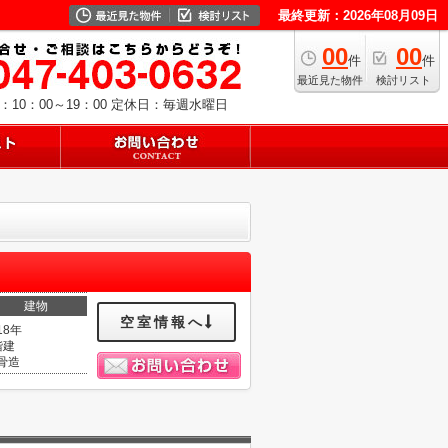
最終更新：2026年08月09日
00
00
件
件
最近見た物件
検討リスト
10：00～19：00
定休日：毎週水曜日
建物
空室情報へ
18年
階建
骨造