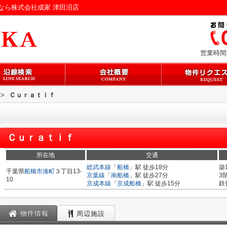
なら株式会社成家 津田沼店
営業時間：
>
Ｃｕｒａｔｉｆ
Ｃｕｒａｔｉｆ
所在地
交通
総武本線
「
船橋
」駅 徒歩18分
築
千葉県
船橋市
湊町
３丁目13-
京葉線
「
南船橋
」駅 徒歩27分
3
10
京成本線
「
京成船橋
」駅 徒歩15分
鉄
物件情報
周辺施設