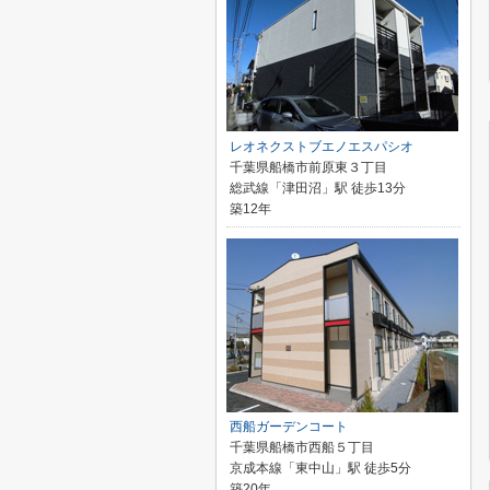
レオネクストブエノエスパシオ
千葉県船橋市前原東３丁目
総武線「津田沼」駅 徒歩13分
築12年
西船ガーデンコート
千葉県船橋市西船５丁目
京成本線「東中山」駅 徒歩5分
築20年