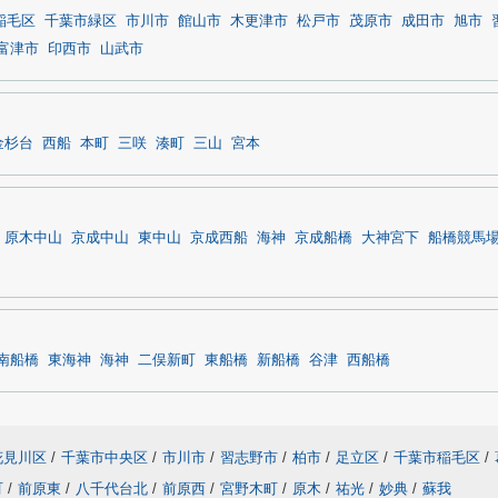
稲毛区
千葉市緑区
市川市
館山市
木更津市
松戸市
茂原市
成田市
旭市
富津市
印西市
山武市
金杉台
西船
本町
三咲
湊町
三山
宮本
原木中山
京成中山
東中山
京成西船
海神
京成船橋
大神宮下
船橋競馬
南船橋
東海神
海神
二俣新町
東船橋
新船橋
谷津
西船橋
花見川区
/
千葉市中央区
/
市川市
/
習志野市
/
柏市
/
足立区
/
千葉市稲毛区
/
町
/
前原東
/
八千代台北
/
前原西
/
宮野木町
/
原木
/
祐光
/
妙典
/
蘇我