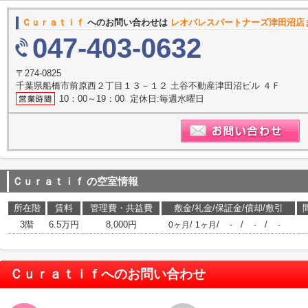
Ｃｕｒａｔｉｆ
へのお問い合わせは
レオパレスパートナーズ津田沼店
047-403-0632
〒274-0825
千葉県船橋市前原西２丁目１３－１２ 土谷不動産津田沼ビル ４Ｆ
10：00～19：00 定休日:毎週水曜日
Ｃｕｒａｔｉｆ
の空室情報
所在階
賃料
管理費・共益費
敷金/礼金/保証金/償却/敷引
3階
6.5万円
8,000円
/
/
/
/
0ヶ月
1ヶ月
-
-
-
Ｃｕｒａｔｉｆ
へのお問い合わせ