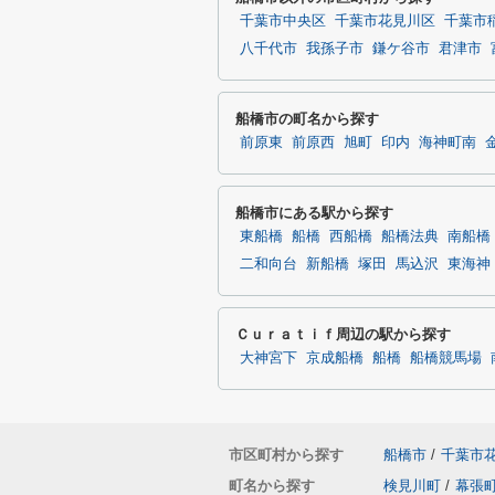
千葉市中央区
千葉市花見川区
千葉市
八千代市
我孫子市
鎌ケ谷市
君津市
船橋市の町名から探す
前原東
前原西
旭町
印内
海神町南
船橋市にある駅から探す
東船橋
船橋
西船橋
船橋法典
南船橋
二和向台
新船橋
塚田
馬込沢
東海神
Ｃｕｒａｔｉｆ周辺の駅から探す
大神宮下
京成船橋
船橋
船橋競馬場
市区町村から探す
船橋市
/
千葉市
町名から探す
検見川町
/
幕張