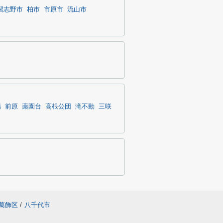
習志野市
柏市
市原市
流山市
場
前原
薬園台
高根公団
滝不動
三咲
葛飾区
/
八千代市