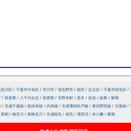
花見川区
/
千葉市中央区
/
市川市
/
習志野市
/
柏市
/
足立区
/
千葉市稲毛区
/
町
/
前原東
/
八千代台北
/
前原西
/
宮野木町
/
原木
/
祐光
/
妙典
/
蘇我
線
/
京成千葉線
/
総武本線
/
内房線
/
京成電鉄松戸線
/
東武野田線
/
京葉線
/
実籾
/
検見川
/
新検見川
/
京成稲毛
/
稲毛
/
津田沼
/
本八幡
/
蘇我