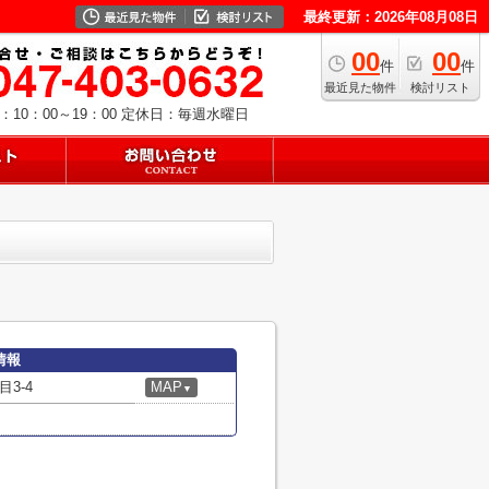
最終更新：2026年08月08日
00
00
件
件
最近見た物件
検討リスト
10：00～19：00
定休日：毎週水曜日
情報
3-4
MAP
▼