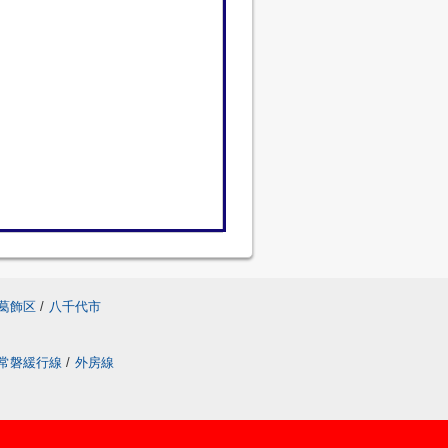
葛飾区
/
八千代市
常磐緩行線
/
外房線