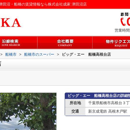
津田沼・船橋の賃貸情報なら株式会社成家 津田沼店
営業時間：
>
船橋市
>
船橋市のスーパー
>
ビッグ・エー 船橋高根台店
店
ビッグ・エー 船橋高根台店の詳細
所在地
千葉県船橋市高根台３丁目
交通
新京成電鉄 高根木戸駅