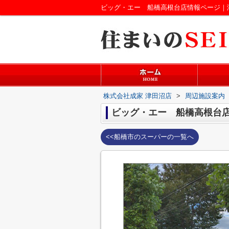
ビッグ・エー 船橋高根台店情報ページ｜
株式会社成家 津田沼店
>
周辺施設案内
ビッグ・エー 船橋高根台
<<船橋市のスーパーの一覧へ