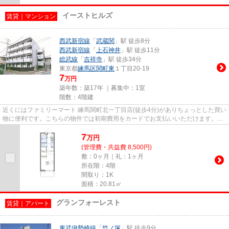
イーストヒルズ
賃貸｜マンション
西武新宿線
「
武蔵関
」駅 徒歩8分
西武新宿線
「
上石神井
」駅 徒歩11分
総武線
「
吉祥寺
」駅 徒歩34分
東京都
練馬区
関町東
１丁目20-19
7
万円
築年数：築17年 ｜募集中：
1室
階数：4階建
近くにはファミリーマート 練馬関町北一丁目店(徒歩4分)がありちょっとした買い
物に便利です。こちらの物件では初期費用をカードでお支払いいただけます。共
用部に住民専用のゴミ置き...
7
万
円
(管理費・共益費 8,500円)
敷：0ヶ月｜礼：1ヶ月
所在階：4階
間取り：1K
面積：20.81㎡
グランフォーレスト
賃貸｜アパート
東武伊勢崎線
「
竹ノ塚
」駅 徒歩9分