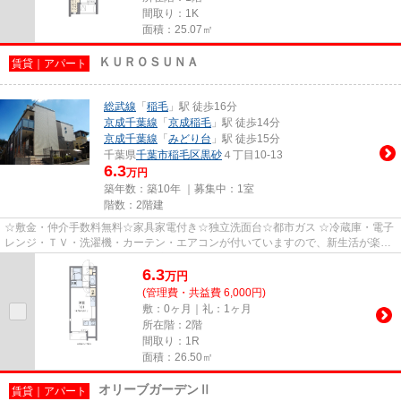
間取り：1K
面積：25.07㎡
ＫＵＲＯＳＵＮＡ
賃貸｜アパート
総武線
「
稲毛
」駅 徒歩16分
京成千葉線
「
京成稲毛
」駅 徒歩14分
京成千葉線
「
みどり台
」駅 徒歩15分
千葉県
千葉市稲毛区
黒砂
４丁目10-13
6.3
万円
築年数：築10年 ｜募集中：
1室
階数：2階建
☆敷金・仲介手数料無料☆家具家電付き☆独立洗面台☆都市ガス ☆冷蔵庫・電子
レンジ・ＴＶ・洗濯機・カーテン・エアコンが付いていますので、新生活が楽に
始められます。 ☆入居期間中に家...
6.3
万
円
(管理費・共益費 6,000円)
敷：0ヶ月｜礼：1ヶ月
所在階：2階
間取り：1R
面積：26.50㎡
オリーブガーデンⅡ
賃貸｜アパート