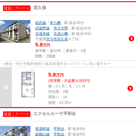
宮久保
賃貸｜アパート
総武線
「
本八幡
」駅 徒歩35分
武蔵野線
「
市川大野
」駅 徒歩31分
京成本線
「
京成八幡
」駅 徒歩34分
千葉県
市川市
宮久保
４丁目
5.8
万円
築年数：築20年 ｜募集中：
1室
階数：2階建
☆敷金・仲介手数料無料☆家具家電付き☆バストイレ別☆電子キー
5.8
万
円
(管理費・共益費 6,000円)
敷：0ヶ月｜礼：1ヶ月
所在階：2階
間取り：1K
面積：20.28㎡
エクセルカーサ平和台
賃貸｜アパート
有楽町線
「
平和台
」駅 徒歩9分
副都心線
「
平和台
」駅 徒歩9分