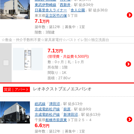
東武伊勢崎線
「
西新井
」駅 徒歩34分
日暮里舎人ライナー
「
舎人公園
」駅 徒歩36分
東京都
足立区
竹の塚
５丁目
7.1
万円
築年数：築12年 ｜募集中：
1室
階数：3階建
☆敷金・仲介手数料不要☆家具家電付☆バストイレ別☆独立洗面台
7.1
万
円
(管理費・共益費 6,500円)
敷：0ヶ月｜礼：1ヶ月
所在階：1階
間取り：1K
面積：27.80㎡
レオネクストブエノエスパシオ
賃貸｜アパート
総武線
「
津田沼
」駅 徒歩13分
京成電鉄松戸線
「
前原
」駅 徒歩9分
京成電鉄松戸線
「
新津田沼
」駅 徒歩13分
千葉県
船橋市
前原東
３丁目２５－４
6.6
万円
築年数：築12年 ｜募集中：
1室