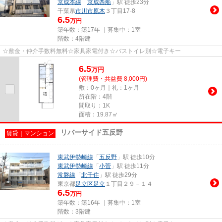
京成本線
「
京成西船
」駅 徒歩23分
千葉県
市川市
原木
３丁目17-8
6.5
万円
築年数：築17年 ｜募集中：
1室
階数：4階建
☆敷金・仲介手数料無料☆家具家電付き☆バストイレ別☆電子キー
6.5
万
円
(管理費・共益費 8,000円)
敷：0ヶ月｜礼：1ヶ月
所在階：4階
間取り：1K
面積：19.87㎡
リバーサイド五反野
賃貸｜マンション
東武伊勢崎線
「
五反野
」駅 徒歩10分
東武伊勢崎線
「
小菅
」駅 徒歩11分
常磐線
「
北千住
」駅 徒歩29分
東京都
足立区
足立
１丁目２９－１４
6.5
万円
築年数：築16年 ｜募集中：
1室
階数：3階建