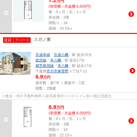
7.2
万
円
(管理費・共益費 6,500円)
敷：0ヶ月｜礼：1ヶ月
所在階：2階
間取り：1K
面積：20.53㎡
スガノ東
賃貸｜アパート
京成本線
「
京成八幡
」駅 徒歩15分
総武線
「
本八幡
」駅 徒歩17分
都営新宿線
「
本八幡
」駅 徒歩17分
千葉県
市川市
東菅野
３丁目7-21
6.9
万円
築年数：築7年 ｜募集中：
1室
階数：2階建
☆敷金・仲介手数料無料☆家具家電付☆バストイレ別☆独立洗面台
6.9
万
円
(管理費・共益費 6,000円)
敷：0ヶ月｜礼：1ヶ月
所在階：1階
間取り：1K
面積：22.15㎡