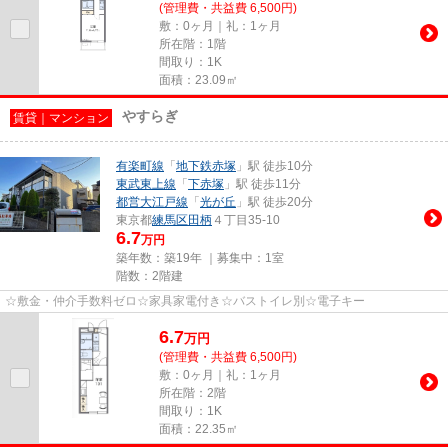
(管理費・共益費 6,500円)
敷：0ヶ月｜礼：1ヶ月
所在階：1階
間取り：1K
面積：23.09㎡
やすらぎ
賃貸｜マンション
有楽町線
「
地下鉄赤塚
」駅 徒歩10分
東武東上線
「
下赤塚
」駅 徒歩11分
都営大江戸線
「
光が丘
」駅 徒歩20分
東京都
練馬区
田柄
４丁目35-10
6.7
万円
築年数：築19年 ｜募集中：
1室
階数：2階建
☆敷金・仲介手数料ゼロ☆家具家電付き☆バストイレ別☆電子キー
6.7
万
円
(管理費・共益費 6,500円)
敷：0ヶ月｜礼：1ヶ月
所在階：2階
間取り：1K
面積：22.35㎡