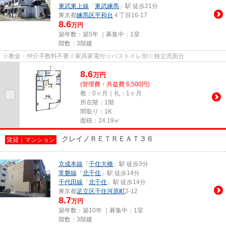
東武東上線
「
東武練馬
」駅 徒歩21分
東京都
練馬区
平和台
４丁目16-17
8.6
万円
築年数：築5年 ｜募集中：
1室
階数：3階建
☆敷金・仲介手数料不要☆家具家電付☆バストイレ別☆独立洗面台
8.6
万
円
(管理費・共益費 6,500円)
敷：0ヶ月｜礼：1ヶ月
所在階：1階
間取り：1K
面積：24.19㎡
クレイノＲＥＴＲＥＡＴ３６
賃貸｜マンション
京成本線
「
千住大橋
」駅 徒歩3分
常磐線
「
北千住
」駅 徒歩14分
千代田線
「
北千住
」駅 徒歩14分
東京都
足立区
千住河原町
2-12
8.7
万円
築年数：築10年 ｜募集中：
1室
階数：3階建