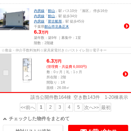
内房線
「
館山
」駅 バス10分 「湊区」 停歩16分
内房線
「
館山
」駅 徒歩34分
内房線
「
那古船形
」駅 徒歩45分
千葉県
館山市
北条正木
6.3
万円
築年数：築9年 ｜募集中：
1室
階数：2階建
☆敷金・仲介手数料無料☆家具家電付き☆バストイレ別☆電子キー
6.3
万
円
(管理費・共益費 6,000円)
敷：0ヶ月｜礼：1ヶ月
所在階：2階
間取り：1R
面積：26.08㎡
該当公開件数
164
棟 空き数
143
件
1-20
棟表示
1
2
3
4
5
<<前へ
次へ>>
最初
チェックした物件をまとめて