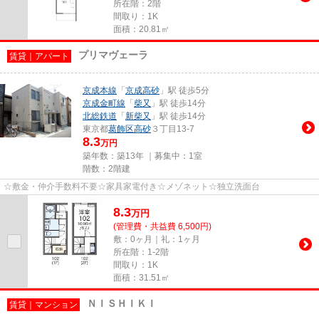
所在階：2階
間取り：1K
面積：20.81㎡
プリマヴェーラ
賃貸｜アパート
京成本線
「
京成高砂
」駅 徒歩5分
京成金町線
「
柴又
」駅 徒歩14分
北総鉄道
「
新柴又
」駅 徒歩14分
東京都
葛飾区
高砂
３丁目13-7
8.3
万円
築年数：築13年 ｜募集中：
1室
階数：2階建
☆敷金・仲介手数料不要☆家具家電付き☆メゾネット☆独立洗面台
8.3
万
円
(管理費・共益費 6,500円)
敷：0ヶ月｜礼：1ヶ月
所在階：1-2階
間取り：1K
面積：31.51㎡
ＮＩＳＨＩＫＩ
賃貸｜マンション