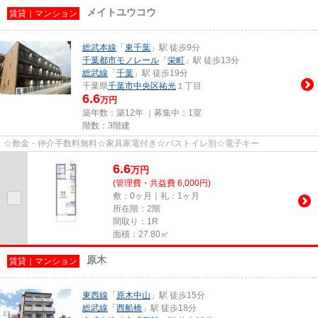
メイトユウコウ
賃貸｜マンション
総武本線
「
東千葉
」駅 徒歩9分
千葉都市モノレール
「
栄町
」駅 徒歩13分
総武線
「
千葉
」駅 徒歩19分
千葉県
千葉市中央区
祐光
１丁目
6.6
万円
築年数：築12年 ｜募集中：
1室
階数：3階建
☆敷金・仲介手数料無料☆家具家電付き☆バストイレ別☆電子キー
6.6
万
円
(管理費・共益費 6,000円)
敷：0ヶ月｜礼：1ヶ月
所在階：2階
間取り：1R
面積：27.80㎡
原木
賃貸｜マンション
東西線
「
原木中山
」駅 徒歩15分
総武線
「
西船橋
」駅 徒歩18分