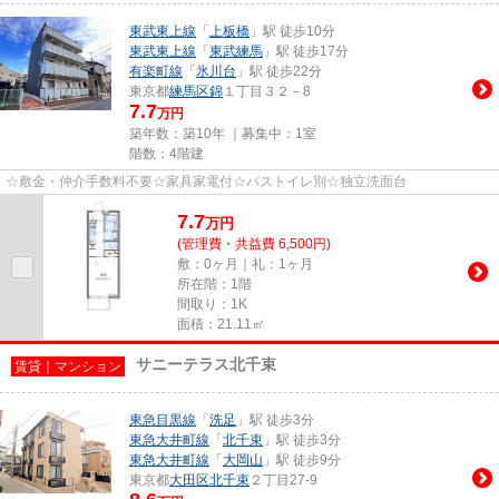
東武東上線
「
上板橋
」駅 徒歩10分
東武東上線
「
東武練馬
」駅 徒歩17分
有楽町線
「
氷川台
」駅 徒歩22分
東京都
練馬区
錦
１丁目３２－8
7.7
万円
築年数：築10年 ｜募集中：
1室
階数：4階建
☆敷金・仲介手数料不要☆家具家電付☆バストイレ別☆独立洗面台
7.7
万
円
(管理費・共益費 6,500円)
敷：0ヶ月｜礼：1ヶ月
所在階：1階
間取り：1K
面積：21.11㎡
サニーテラス北千束
賃貸｜マンション
東急目黒線
「
洗足
」駅 徒歩3分
東急大井町線
「
北千束
」駅 徒歩3分
東急大井町線
「
大岡山
」駅 徒歩9分
東京都
大田区
北千束
２丁目27-9