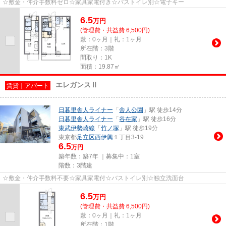
☆敷金・仲介手数料ゼロ☆家具家電付き☆バストイレ別☆電子キー
6.5
万
円
(管理費・共益費 6,500円)
敷：0ヶ月｜礼：1ヶ月
所在階：3階
間取り：1K
面積：19.87㎡
エレガンスⅡ
賃貸｜アパート
日暮里舎人ライナー
「
舎人公園
」駅 徒歩14分
日暮里舎人ライナー
「
谷在家
」駅 徒歩16分
東武伊勢崎線
「
竹ノ塚
」駅 徒歩19分
東京都
足立区
西伊興
１丁目3-19
6.5
万円
築年数：築7年 ｜募集中：
1室
階数：3階建
☆敷金・仲介手数料不要☆家具家電付☆バストイレ別☆独立洗面台
6.5
万
円
(管理費・共益費 6,500円)
敷：0ヶ月｜礼：1ヶ月
所在階：1階