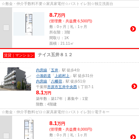
☆敷金・仲介手数料不要☆家具家電付☆バストイレ別☆独立洗面台
8.7
万
円
(管理費・共益費 6,500円)
敷：0ヶ月｜礼：1ヶ月
所在階：3階
間取り：1K
面積：21.11㎡
ナイス五井８１２
賃貸｜マンション
内房線
「
五井
」駅 徒歩4分
小湊鉄道
「
上総村上
」駅 徒歩31分
内房線
「
八幡宿
」駅 徒歩51分
千葉県
市原市
五井中央西
１丁目7-1
8.1
万円
築年数：築17年 ｜募集中：
1室
階数：4階建
☆敷金・仲介手数料ゼロ☆家具家電付☆バストイレ別☆電子キー
8.1
万
円
(管理費・共益費 8,000円)
敷：0ヶ月｜礼：1ヶ月