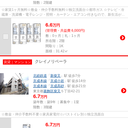
階数：2階建
☆家賃1ヶ月無料☆敷金・仲介手数料無料☆独立洗面台☆都市ガス ☆テレビ・冷
蔵庫・洗濯機・電子レンジ・照明・カーテン・エアコン付きなので、新生活が楽
に始められます☆ ☆バストイレ別 ☆...
6.6
万
円
(管理費・共益費 6,000円)
敷：0ヶ月｜礼：1ヶ月
所在階：2階
間取り：1K
面積：31.42㎡
クレイノリベーラ
賃貸｜マンション
北総鉄道
「
新柴又
」駅 徒歩7分
京成本線
「
京成小岩
」駅 徒歩14分
京成本線
「
京成高砂
」駅 徒歩21分
東京都
葛飾区
柴又
５丁目42-21
6.7
万円
築年数：築9年 ｜募集中：
1室
階数：3階建
☆敷金・仲介手数料不要☆家具家電付☆バストイレ別☆独立洗面台
6.7
万
円