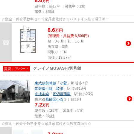
8.6
万円
築年数：築17年 ｜募集中：
1室
階数：3階建
☆敷金・仲介手数料ゼロ☆家具家電付き☆バストイレ別☆電子キー
8.6
万
円
(管理費・共益費 6,500円)
敷：0ヶ月｜礼：1ヶ月
所在階：3階
間取り：1K
面積：19.87㎡
クレイノMUSASHI壱号館
賃貸｜アパート
東武伊勢崎線
「
小菅
」駅 徒歩7分
常磐緩行線
「
綾瀬
」駅 徒歩19分
京成本線
「
堀切菖蒲園
」駅 徒歩23分
東京都
葛飾区
小菅
１丁目31-1
7.2
万円
築年数：築7年 ｜募集中：
1室
階数：2階建
☆敷金・仲介手数料不要☆家具家電付き☆独立洗面台☆