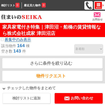
0
0
検討リスト
最近見た物件
お問合せ
家具家電付き特集｜津田沼・船橋の賃貸情報な
ら株式会社成家 津田沼店
募集中のみ表示
164
該当物件
棟
143
空き数
件
さらに条件を絞り込む
物件リクエスト
チェックした物件をまとめて
検討リストに追加
お問い合わせ