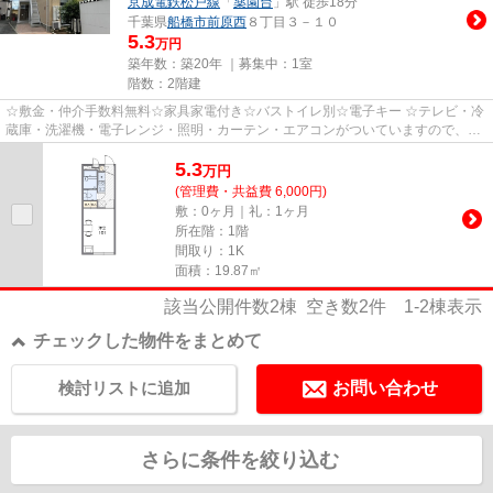
京成電鉄松戸線
「
薬園台
」駅 徒歩18分
千葉県
船橋市
前原西
８丁目３－１０
5.3
万円
築年数：築20年 ｜募集中：
1室
階数：2階建
☆敷金・仲介手数料無料☆家具家電付き☆バストイレ別☆電子キー ☆テレビ・冷
蔵庫・洗濯機・電子レンジ・照明・カーテン・エアコンがついていますので、新
生活が楽に始められます。 ☆入居...
5.3
万
円
(管理費・共益費 6,000円)
敷：0ヶ月｜礼：1ヶ月
所在階：1階
間取り：1K
面積：19.87㎡
該当公開件数
2
棟 空き数
2
件
1-2
棟表示
チェックした物件をまとめて
検討リストに追加
お問い合わせ
さらに条件を絞り込む