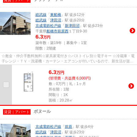
総武線
「
東船橋
」駅 徒歩12分
総武線
「
津田沼
」駅 徒歩20分
京成電鉄松戸線
「
新津田沼
」駅 徒歩23分
千葉県
船橋市
前原西
１丁目9-30
6.3
万円
築年数：築19年 ｜募集中：
1室
階数：2階建
☆敷金・仲介手数料無料☆家具家電付き☆バストイレ別☆電子キー ☆冷蔵庫・電
子レンジ・ＴＶ・洗濯機・カーテン・エアコンが付いているので、新生活が楽に
始められます。 ☆入居期間中に家...
6.3
万
円
(管理費・共益費 6,000円)
敷：0万円｜礼：1ヶ月
所在階：1階
間取り：1K
面積：20.28㎡
ボヌール
賃貸｜アパート
京成電鉄松戸線
「
前原
」駅 徒歩4分
総武線
「
津田沼
」駅 徒歩23分