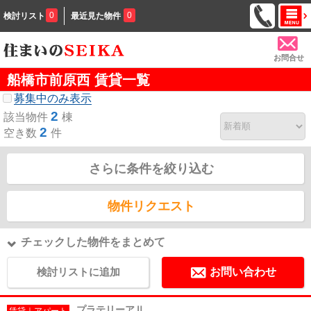
0
0
検討リスト
最近見た物件
お問合せ
船橋市前原西 賃貸一覧
募集中のみ表示
2
該当物件
棟
2
空き数
件
さらに条件を絞り込む
物件リクエスト
チェックした物件をまとめて
検討リストに追加
お問い合わせ
プラテリーアⅡ
賃貸｜アパート