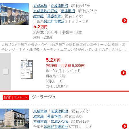
京成本線
「
京成津田沼
」駅 徒歩15分
京成電鉄松戸線
「
新津田沼
」駅 徒歩25分
総武線
「
幕張本郷
」駅 徒歩28分
千葉県
習志野市
鷺沼
１丁目８－３９
5.2
万円
築年数：築16年 ｜募集中：
1室
階数：2階建
☆家賃1ヶ月無料☆敷金・仲介手数料無料☆家具家電付☆電子キー ☆冷蔵庫・電
子レンジ・ＴＶ・洗濯機・カーテン・エアコン等が付いていますので、新生活が
楽に始められます。 ☆入居期間中に...
5.2
万
円
(管理費・共益費 6,000円)
敷：0ヶ月｜礼：1ヶ月
所在階：2階
間取り：1K
面積：19.87㎡
ヴィラージュ
賃貸｜アパート
京成本線
「
京成津田沼
」駅 徒歩20分
総武線
「
幕張本郷
」駅 徒歩23分
京成本線
「
京成大久保
」駅 徒歩19分
千葉県
習志野市
鷺沼台
３丁目１－１８