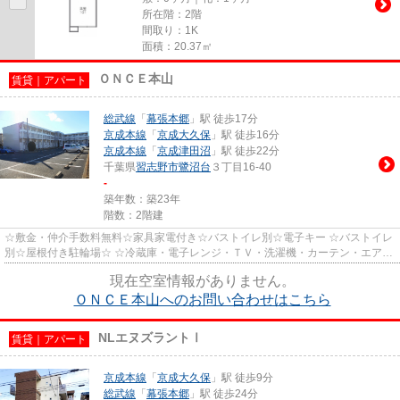
所在階：2階
間取り：1K
面積：20.37㎡
ＯＮＣＥ本山
賃貸｜アパート
総武線
「
幕張本郷
」駅 徒歩17分
京成本線
「
京成大久保
」駅 徒歩16分
京成本線
「
京成津田沼
」駅 徒歩22分
千葉県
習志野市
鷺沼台
３丁目16-40
-
築年数：築23年
階数：2階建
☆敷金・仲介手数料無料☆家具家電付き☆バストイレ別☆電子キー ☆バストイレ
別☆屋根付き駐輪場☆ ☆冷蔵庫・電子レンジ・ＴＶ・洗濯機・カーテン・エアコ
ン・照明等が付いているので、すぐ...
現在空室情報がありません。
ＯＮＣＥ本山へのお問い合わせはこちら
NLエヌズラントⅠ
賃貸｜アパート
京成本線
「
京成大久保
」駅 徒歩9分
総武線
「
幕張本郷
」駅 徒歩24分