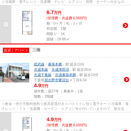
☆冷蔵庫・電子レンジ・洗濯機・テレビ・エアコン・照明・カーテン付きなの
で、お引越しも退去時もラクラクです☆...
6.7
万
円
(管理費・共益費 6,000円)
敷：0ヶ月｜礼：1ヶ月
所在階：1階
間取り：1K
面積：29.86㎡
三橋
賃貸｜アパート
総武線
「
幕張本郷
」駅 徒歩10分
京成本線
「
京成津田沼
」駅 徒歩26分
京成千葉線
「
京成幕張本郷
」駅 徒歩10分
千葉県
習志野市
鷺沼台
４丁目9-34
4.9
万円
築年数：築27年 ｜募集中：
1室
階数：2階建
☆敷金・仲介手数料無料☆家具家電付き☆バストイレ別☆電子キー ☆冷蔵庫・電
子レンジ・ＴＶ・洗濯機・カーテン・エアコン等が付いていますので、新生活が
楽に始められます。 ☆入居期間中...
4.9
万
円
(管理費・共益費 6,000円)
敷：0ヶ月｜礼：1ヶ月