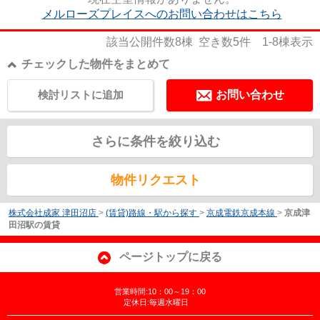
メルローズプレイスへのお問い合わせはこちら
該当公開件数
8
棟 空き数
5
件
1-8
棟表示
チェックした物件をまとめて
検討リストに追加
お問い合わせ
さらに条件を絞り込む
物件リクエスト
株式会社成家 津田沼店
>
(賃貸)路線・駅から探す
>
京成電鉄京成本線
>
京成津
田沼駅の賃貸
ページトップに戻る
営業時間:10：00～19：00
定休日:毎週水曜日