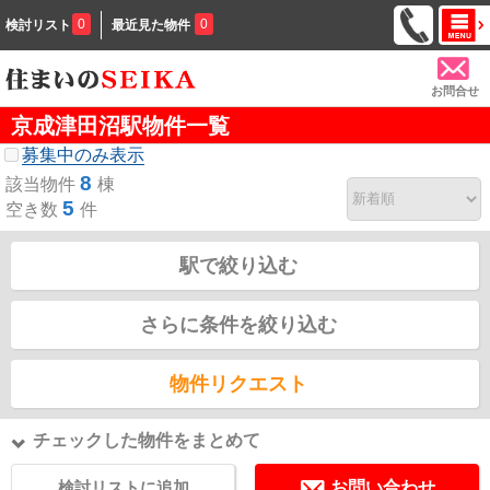
0
0
検討リスト
最近見た物件
お問合せ
京成津田沼駅物件一覧
募集中のみ表示
8
該当物件
棟
5
空き数
件
駅で絞り込む
さらに条件を絞り込む
物件リクエスト
チェックした物件をまとめて
検討リストに追加
お問い合わせ