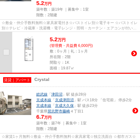
5.2
万円
築年数：築19年 ｜募集中：
1室
階数：2階建
☆敷金・仲介手数料無料☆家具家電付き☆バストイレ別☆電子キー ☆バストイレ
別☆テレビ・冷蔵庫・洗濯機・電子レンジ・照明・カーテン・エアコンが付いて
います☆ ☆浴室換気乾燥機付きで、...
5.2
万
円
(管理費・共益費 6,000円)
敷：0ヶ月｜礼：1ヶ月
所在階：2階
間取り：1K
面積：19.87㎡
Crystal
賃貸｜アパート
総武線
「
津田沼
」駅 徒歩28分
京成本線
「
京成津田沼
」駅 バス18分 「住宅前」 停歩2分
京成本線
「
京成大久保
」駅 徒歩23分
千葉県
習志野市
藤崎
４丁目1
6.7
万円
築年数：築7年 ｜募集中：
1室
階数：2階建
☆家賃1ヶ月無料☆敷金・仲介手数料無料☆家具家電☆独立洗面台 ☆都市ガス☆