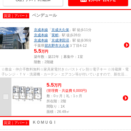
ベンデュール
賃貸｜アパート
京成本線
「
京成大久保
」駅 徒歩11分
京成本線
「
実籾
」駅 徒歩26分
京成本線
「
京成津田沼
」駅 徒歩36分
千葉県
習志野市
大久保
３丁目4-12
5.5
万円
築年数：築22年 ｜募集中：
1室
階数：2階建
☆敷金・仲介手数料無料☆家具家電付き☆バストイレ別☆電子キー ☆冷蔵庫・電
子レンジ・ＴＶ・洗濯機・カーテン・エアコン等が付いていますので、新生活が
楽に始められます。 ☆入居期間中...
5.5
万
円
(管理費・共益費 6,000円)
敷：0ヶ月｜礼：1ヶ月
所在階：2階
間取り：1K
面積：26.49㎡
ＫＯＭＵＧＩ
賃貸｜アパート