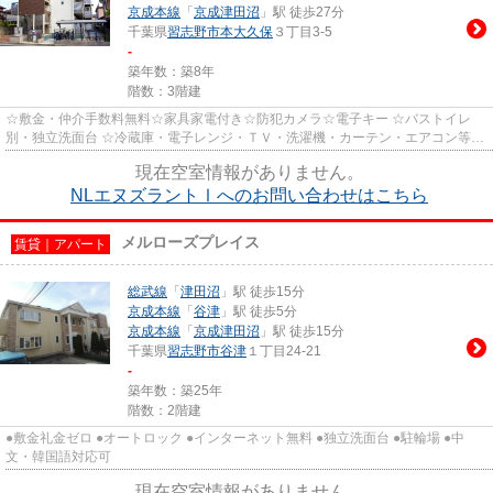
京成本線
「
京成津田沼
」駅 徒歩27分
千葉県
習志野市
本大久保
３丁目3-5
-
築年数：築8年
階数：3階建
☆敷金・仲介手数料無料☆家具家電付き☆防犯カメラ☆電子キー ☆バストイレ
別・独立洗面台 ☆冷蔵庫・電子レンジ・ＴＶ・洗濯機・カーテン・エアコン等が
付いていますので、新生活が楽に始...
現在空室情報がありません。
NLエヌズラントⅠへのお問い合わせはこちら
メルローズプレイス
賃貸｜アパート
総武線
「
津田沼
」駅 徒歩15分
京成本線
「
谷津
」駅 徒歩5分
京成本線
「
京成津田沼
」駅 徒歩15分
千葉県
習志野市
谷津
１丁目24-21
-
築年数：築25年
階数：2階建
●敷金礼金ゼロ ●オートロック ●インターネット無料 ●独立洗面台 ●駐輪場 ●中
文・韓国語対応可
現在空室情報がありません。