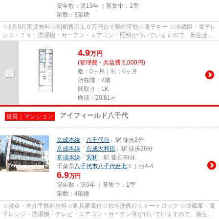
築年数：築19年 ｜募集中：
1室
階数：3階建
☆8月9月家賃無料☆初期費用１０万円台で契約可能☆電子キー ☆冷蔵庫・電子レ
ンジ・ＴＶ・洗濯機・カーテン・エアコン・照明がついていますので、新生活が
楽に始められます ☆入居期間中に...
4.9
万
円
(管理費・共益費 6,000円)
敷：0ヶ月｜礼：0ヶ月
所在階：2階
間取り：1K
面積：20.81㎡
アイフィールド八千代
賃貸｜マンション
京成本線
「
八千代台
」駅 徒歩2分
京成本線
「
京成大和田
」駅 徒歩26分
京成本線
「
実籾
」駅 徒歩39分
千葉県
八千代市
八千代台北
１丁目4-4
6.9
万円
築年数：築6年 ｜募集中：
1室
階数：4階建
☆敷金・仲介手数料無料☆家具家電付☆独立洗面台☆オートロック ☆冷蔵庫・電
子レンジ・洗濯機・テレビ・エアコン・カーテン等が付いていますので、新生活