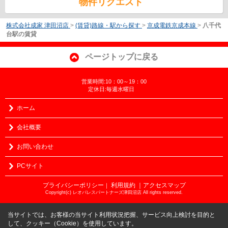
物件リクエスト
株式会社成家 津田沼店
>
(賃貸)路線・駅から探す
>
京成電鉄京成本線
>
八千代
台駅の賃貸
ページトップに戻る
営業時間:10：00～19：00
定休日:毎週水曜日
ホーム
会社概要
お問い合わせ
PCサイト
プライバシーポリシー
利用規約
｜アクセスマップ
｜
Copyright(c) レオパレスパートナーズ津田沼店 All rights reserved.
当サイトでは、お客様の当サイト利用状況把握、サービス向上検討を目的と
して、クッキー（Cookie）を使用しています。