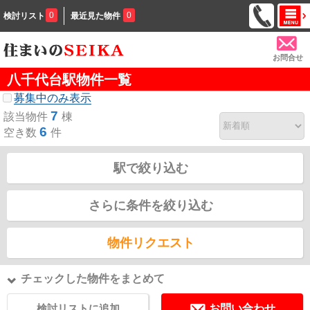
0
0
検討リスト
最近見た物件
お問合せ
八千代台駅物件一覧
募集中のみ表示
7
該当物件
棟
6
空き数
件
駅で絞り込む
さらに条件を絞り込む
物件リクエスト
チェックした物件をまとめて
検討リストに追加
お問い合わせ