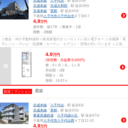
京成本線
「
八千代台
」駅 徒歩10分
京成本線
「
京成大和田
」駅 徒歩28分
京成本線
「
実籾
」駅 徒歩44分
千葉県
八千代市
八千代台北
８丁目6-7
4.9
万円
築年数：築17年 ｜募集中：
1室
階数：2階建
☆敷金・仲介手数料無料☆家具家電付き☆バストイレ別☆電子キー ☆冷蔵庫・電
子レンジ・テレビ・洗濯機・カーテン・エアコン・照明が付いています ☆入居期
間中に家具家電が故障した際は、...
4.9
万
円
(管理費・共益費 6,000円)
敷：0ヶ月｜礼：1ヶ月
所在階：1階
間取り：1K
面積：19.87㎡
晃栄
賃貸｜マンション
京成本線
「
八千代台
」駅 徒歩8分
京成本線
「
実籾
」駅 徒歩33分
東葉高速鉄道
「
八千代緑が丘
」駅 徒歩57分
千葉県
八千代市
八千代台西
４丁目12-10
4.9
万円