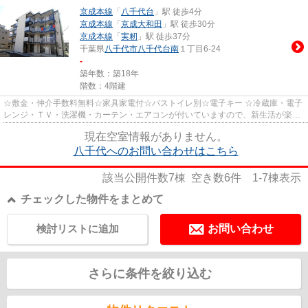
京成本線
「
八千代台
」駅 徒歩4分
京成本線
「
京成大和田
」駅 徒歩30分
京成本線
「
実籾
」駅 徒歩37分
千葉県
八千代市
八千代台南
１丁目6-24
-
築年数：築18年
階数：4階建
☆敷金・仲介手数料無料☆家具家電付☆バストイレ別☆電子キー ☆冷蔵庫・電子
レンジ・ＴＶ・洗濯機・カーテン・エアコンが付いていますので、新生活が楽に
始められます☆ ☆入居期間中に家具...
現在空室情報がありません。
八千代へのお問い合わせはこちら
該当公開件数
7
棟 空き数
6
件
1-7
棟表示
チェックした物件をまとめて
検討リストに追加
お問い合わせ
さらに条件を絞り込む