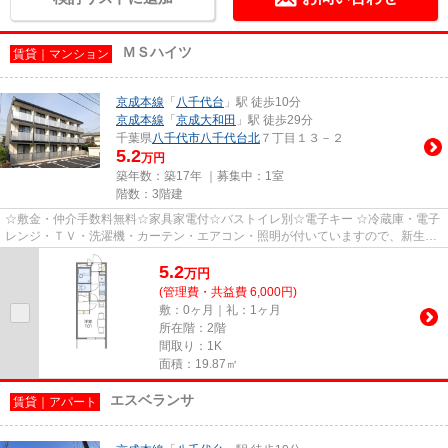
ＭＳハイツ
賃貸｜マンション
京成本線
「
八千代台
」駅 徒歩10分
京成本線
「
京成大和田
」駅 徒歩29分
千葉県
八千代市
八千代台北
７丁目１３－２
5.2
万円
築年数：築17年 ｜募集中：
1室
階数：3階建
☆敷金・仲介手数料無料☆家具家電付☆バストイレ別☆電子キー ☆冷蔵庫・電子
レンジ・ＴＶ・洗濯機・カーテン・エアコン・照明が付いていますので、新生活
が楽に始められます☆ ☆浴室換気乾...
5.2
万
円
(管理費・共益費 6,000円)
敷：0ヶ月｜礼：1ヶ月
所在階：2階
間取り：1K
面積：19.87㎡
エスベランサ
賃貸｜アパート