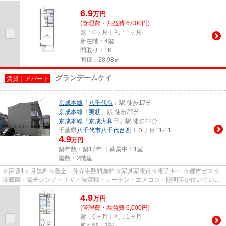
が楽に始められます☆ ☆IH2口コン...
6.9
万
円
(管理費・共益費 6,000円)
敷：0ヶ月｜礼：1ヶ月
所在階：4階
間取り：1K
面積：28.98㎡
グランデームケイ
賃貸｜アパート
京成本線
「
八千代台
」駅 徒歩17分
京成本線
「
実籾
」駅 徒歩29分
京成本線
「
京成大和田
」駅 徒歩42分
千葉県
八千代市
八千代台西
１０丁目11-11
4.9
万円
築年数：築17年 ｜募集中：
1室
階数：2階建
☆家賃1ヶ月無料☆敷金・仲介手数料無料☆家具家電付☆電子キー ☆都市ガス☆
冷蔵庫・電子レンジ・ＴＶ・洗濯機・カーテン・エアコン・照明等が付いていま
すので、新生活が楽に始められます☆...
4.9
万
円
(管理費・共益費 6,000円)
敷：0ヶ月｜礼：1ヶ月
所在階：2階