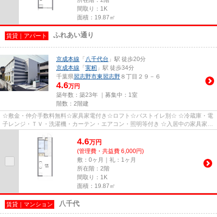
間取り：1K
面積：19.87㎡
ふれあい通り
賃貸｜アパート
京成本線
「
八千代台
」駅 徒歩20分
京成本線
「
実籾
」駅 徒歩34分
千葉県
習志野市
東習志野
８丁目２９－６
4.6
万円
築年数：築23年 ｜募集中：
1室
階数：2階建
☆敷金・仲介手数料無料☆家具家電付き☆ロフト☆バストイレ別☆ ☆冷蔵庫・電
子レンジ・ＴＶ・洗濯機・カーテン・エアコン・照明等付き ☆入居中の家具家電
故障は無料で修理・交換いたします...
4.6
万
円
(管理費・共益費 6,000円)
敷：0ヶ月｜礼：1ヶ月
所在階：2階
間取り：1K
面積：19.87㎡
八千代
賃貸｜マンション