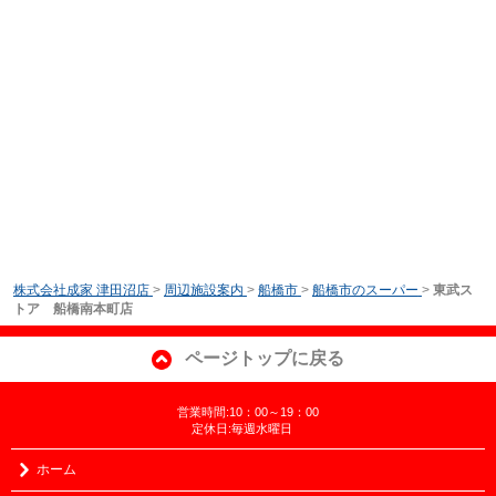
株式会社成家 津田沼店
>
周辺施設案内
>
船橋市
>
船橋市のスーパー
>
東武ス
トア 船橋南本町店
ページトップに戻る
営業時間:10：00～19：00
定休日:毎週水曜日
ホーム