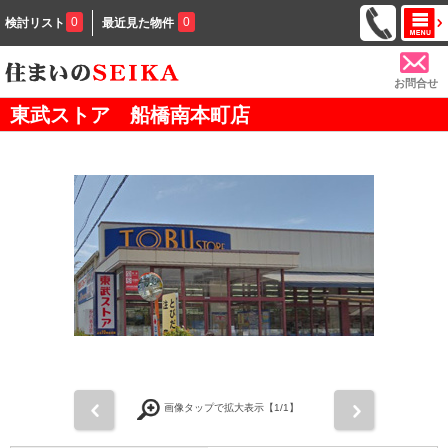
0
0
検討リスト
最近見た物件
お問合せ
東武ストア 船橋南本町店
前
次
画像タップで拡大表示【
1
/1】