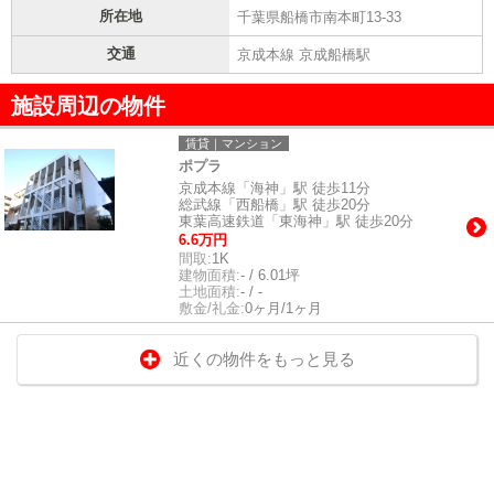
所在地
千葉県船橋市南本町13-33
交通
京成本線 京成船橋駅
施設周辺の物件
賃貸｜マンション
ポプラ
京成本線「海神」駅 徒歩11分
総武線「西船橋」駅 徒歩20分
東葉高速鉄道「東海神」駅 徒歩20分
6.6万円
間取:
1K
建物面積:
- / 6.01坪
土地面積:
- / -
敷金/礼金:
0ヶ月/1ヶ月
近くの物件をもっと見る