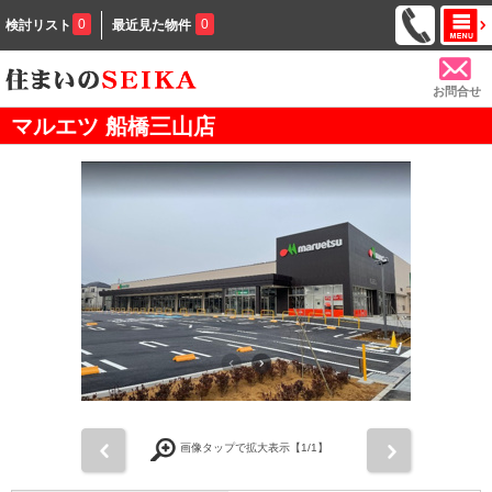
0
0
検討リスト
最近見た物件
お問合せ
マルエツ 船橋三山店
前
次
画像タップで拡大表示【
1
/1】