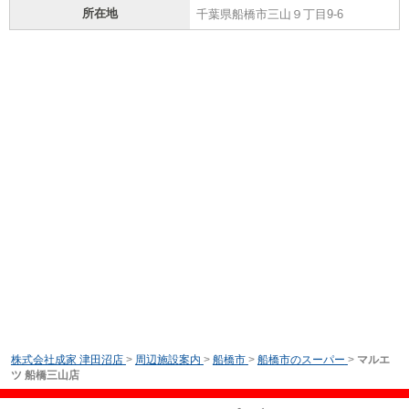
所在地
千葉県船橋市三山９丁目9-6
株式会社成家 津田沼店
>
周辺施設案内
>
船橋市
>
船橋市のスーパー
>
マルエ
ツ 船橋三山店