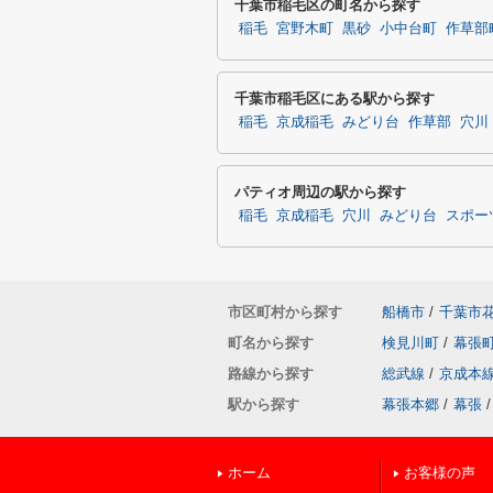
千葉市稲毛区の町名から探す
稲毛
宮野木町
黒砂
小中台町
作草部
千葉市稲毛区にある駅から探す
稲毛
京成稲毛
みどり台
作草部
穴川
パティオ周辺の駅から探す
稲毛
京成稲毛
穴川
みどり台
スポー
市区町村から探す
船橋市
/
千葉市
町名から探す
検見川町
/
幕張
路線から探す
総武線
/
京成本
駅から探す
幕張本郷
/
幕張
/
ホーム
お客様の声