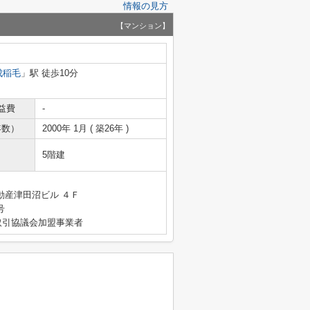
情報の見方
【マンション】
成稲毛
」駅 徒歩10分
益費
-
年数）
2000年 1月 ( 築26年 )
5階建
動産津田沼ビル ４Ｆ
号
取引協議会加盟事業者