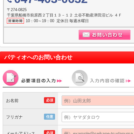
〒274-0825
千葉県船橋市前原西２丁目１３－１２ 土谷不動産津田沼ビル ４Ｆ
10：00～19：00 定休日:毎週水曜日
パティオ
へのお問い合わせ
お名前
必須
フリガナ
任意
メールアドレス
必須