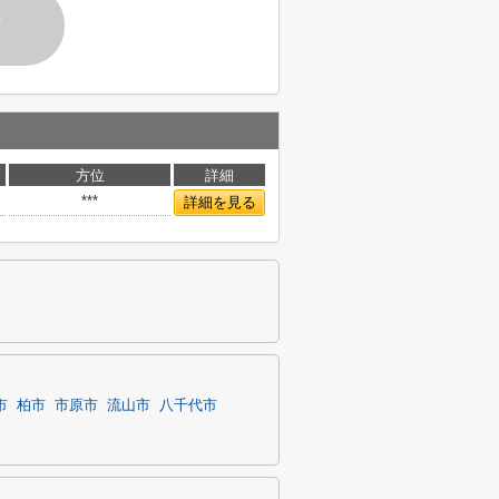
す
方位
詳細
***
詳細を見る
市
柏市
市原市
流山市
八千代市