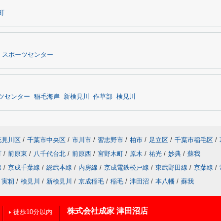
町
スポーツセンター
ツセンター
稲毛海岸
新検見川
作草部
検見川
花見川区
/
千葉市中央区
/
市川市
/
習志野市
/
柏市
/
足立区
/
千葉市稲毛区
/
町
/
前原東
/
八千代台北
/
前原西
/
宮野木町
/
原木
/
祐光
/
妙典
/
蘇我
線
/
京成千葉線
/
総武本線
/
内房線
/
京成電鉄松戸線
/
東武野田線
/
京葉線
/
実籾
/
検見川
/
新検見川
/
京成稲毛
/
稲毛
/
津田沼
/
本八幡
/
蘇我
株式会社成家 津田沼店
徒歩10分以内