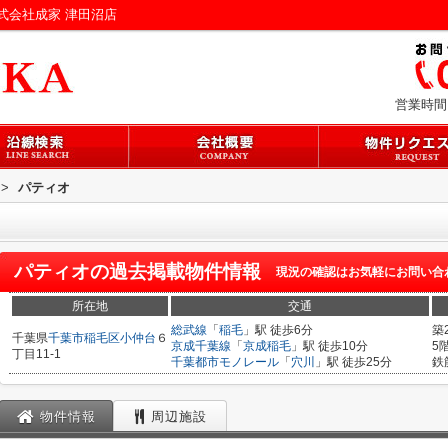
式会社成家 津田沼店
営業時間：
>
パティオ
パティオ
の過去掲載物件情報
現況の確認はお気軽にお問い合
所在地
交通
総武線
「
稲毛
」駅 徒歩6分
築
千葉県
千葉市稲毛区
小仲台
６
京成千葉線
「
京成稲毛
」駅 徒歩10分
5
丁目11-1
千葉都市モノレール
「
穴川
」駅 徒歩25分
鉄
物件情報
周辺施設