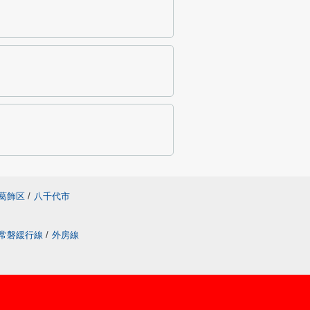
葛飾区
/
八千代市
常磐緩行線
/
外房線