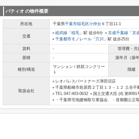
パティオ
の物件概要
所在地
千葉県
千葉市稲毛区
小仲台
６丁目11-1
総武線
「
稲毛
」駅 徒歩6分
京成千葉線
「
京
交通
千葉都市モノレール
「
穴川
」駅 徒歩25分
賃料
-
管理費・共
面積
-
築年月（築
マンション / 鉄筋コンクリー
種別/構造
階建
ト
レオパレスパートナーズ津田沼店
千葉県船橋市前原西２丁目１３－１２ 土谷不
取扱会社
TEL:047-403-0632
国土交通大臣 (4) 第8091
・千葉県宅地建物取引業協会、・首都圏公正