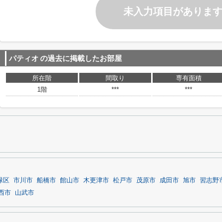
未入力項目がありま
パティオ
の過去に掲載したお部屋
所在階
間取り
専有面積
1階
***
***
緑区
市川市
船橋市
館山市
木更津市
松戸市
茂原市
成田市
旭市
習志野
西市
山武市