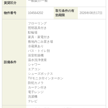
一般媒介/一般
賃貸区分
取引条件の有
物件番号
104564202
2026年08月17日
効期限
フローリング
照明器具付き
駐輪場
家具・家電付き
敷地内ごみ置き場
冷蔵庫あり
バス・トイレ別
浴室乾燥機
温水洗浄便座
設備条件
シャワー
エアコン
シューズボックス
TVモニタ付インターホン
防犯カメラ
カーテン付き
電子レンジ
洗濯機
テレビ