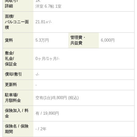
間取り/
1K
詳細
洋室 6.7帖 1室
面積/
バルコニー面
21.81㎡/-
積
管理費・
賃料
5.3万円
6,000円
共益費
敷金/
礼金/
0ヶ月/1ヶ月/-
保証金
償却/敷引
-/-
更新料
-
駐車場/
空有(1台)/8,800円 (税込)
月額料金
保険加入 / 料
有 / 19,890円
金
保険名 / 保険
- / 2年
期間