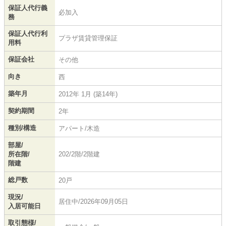
保証人代行義
必加入
務
保証人代行利
プラザ賃貸管理保証
用料
保証会社
その他
向き
西
築年月
2012年 1月 (築14年)
契約期間
2年
種別/構造
アパート/木造
部屋/
所在階/
202/2階/2階建
階建
総戸数
20戸
現況/
居住中/2026年09月05日
入居可能日
取引態様/