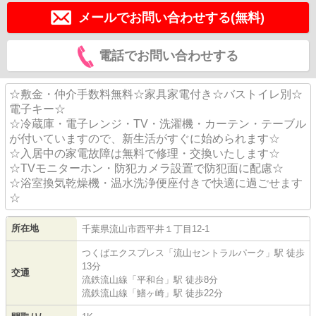
メールでお問い合わせする(無料)
電話でお問い合わせする
☆敷金・仲介手数料無料☆家具家電付き☆バストイレ別☆
電子キー☆
☆冷蔵庫・電子レンジ・TV・洗濯機・カーテン・テーブル
が付いていますので、新生活がすぐに始められます☆
☆入居中の家電故障は無料で修理・交換いたします☆
☆TVモニターホン・防犯カメラ設置で防犯面に配慮☆
☆浴室換気乾燥機・温水洗浄便座付きで快適に過ごせます
☆
所在地
千葉県
流山市
西平井
１丁目12-1
つくばエクスプレス
「
流山セントラルパーク
」駅 徒歩
13分
交通
流鉄流山線
「
平和台
」駅 徒歩8分
流鉄流山線
「
鰭ヶ崎
」駅 徒歩22分