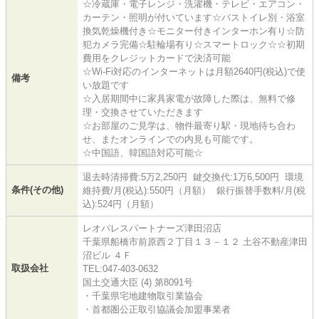
☆冷蔵庫・電子レンジ・洗濯機・テレビ・エアコン・
カーテン・照明が付いています☆バストイレ別・浴室
換気乾燥機付き☆モニター付きインターホン有り☆防
犯カメラ完備☆駐輪場有り☆スマートロック☆☆初期
費用をクレジットカードで決済可能
☆Wi-Fi対応のインターネットは月額2640円(税込)で使
備考
い放題です
☆入居期間中に家具家電が故障した際は、無料で修
理・交換させていただきます
☆お部屋のご見学は、物件最寄り駅・現地待ち合わ
せ、またオンラインでの内見も可能です。
☆中国語、韓国語対応可能☆
退去時清掃費:5万2,250円 鍵交換代:1万6,500円 環境
条件(その他)
維持費/月(税込):550円（月額） 銀行振替手数料/月(税
込):524円（月額）
レオパレスパートナーズ津田沼店
千葉県船橋市前原西２丁目１３－１２ 土谷不動産津田
沼ビル ４Ｆ
取扱会社
TEL:047-403-0632
国土交通大臣 (4) 第8091号
・千葉県宅地建物取引業協会
・首都圏公正取引協議会加盟事業者