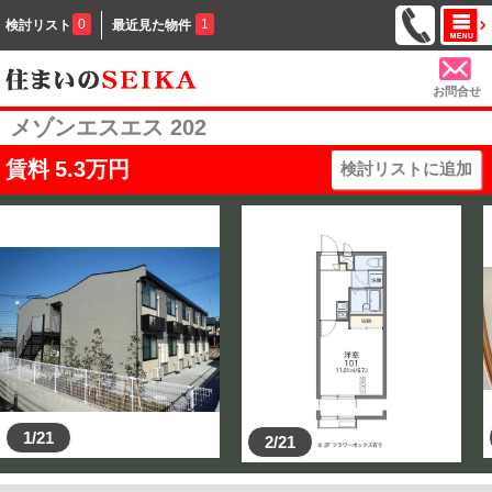
0
1
検討リスト
最近見た物件
お問合せ
メゾンエスエス 202
賃料
5.3
万円
検討リストに追加
1/21
2/21