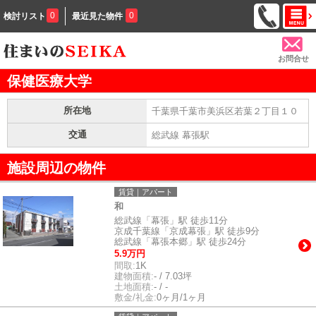
0
0
検討リスト
最近見た物件
お問合せ
保健医療大学
所在地
千葉県千葉市美浜区若葉２丁目１０
交通
総武線 幕張駅
施設周辺の物件
賃貸｜アパート
和
総武線「幕張」駅 徒歩11分
京成千葉線「京成幕張」駅 徒歩9分
総武線「幕張本郷」駅 徒歩24分
5.9万円
間取:
1K
建物面積:
- / 7.03坪
土地面積:
- / -
敷金/礼金:
0ヶ月/1ヶ月