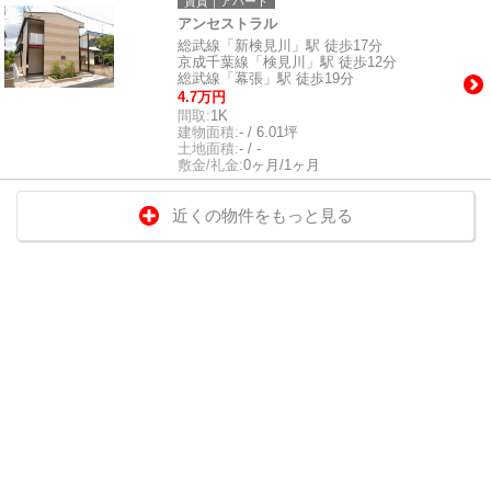
賃貸｜アパート
アンセストラル
総武線「新検見川」駅 徒歩17分
京成千葉線「検見川」駅 徒歩12分
総武線「幕張」駅 徒歩19分
4.7万円
間取:
1K
建物面積:
- / 6.01坪
土地面積:
- / -
敷金/礼金:
0ヶ月/1ヶ月
近くの物件をもっと見る