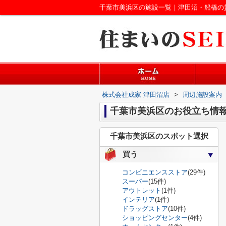
千葉市美浜区の施設一覧｜津田沼・船橋の
株式会社成家 津田沼店
>
周辺施設案内
千葉市美浜区のお役立ち情
千葉市美浜区のスポット選択
買う
コンビニエンスストア
(29件)
スーパー
(15件)
アウトレット
(1件)
インテリア
(1件)
ドラッグストア
(10件)
ショッピングセンター
(4件)