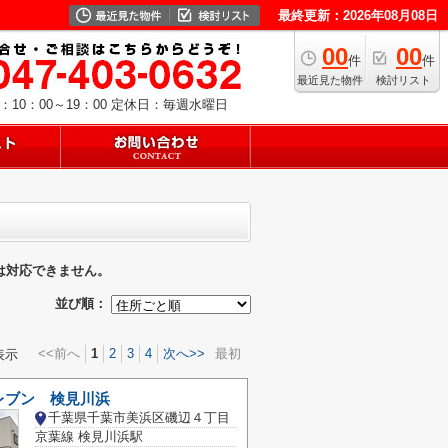
最終更新：2026年08月08日
00
00
件
件
最近見た物件
検討リスト
10：00～19：00
定休日：毎週水曜日
は対応できません。
並び順：
<<前へ
1
2
3
4
次へ>>
最初
表示
レブン 検見川浜
千葉県千葉市美浜区磯辺４丁目
京葉線 検見川浜駅