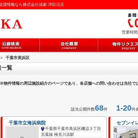
賃貸情報なら株式会社成家 津田沼店
営業時間：
>
千葉市美浜区
報一覧
※物件情報の周辺施設紹介のページであり、各店舗への問い合わせは当社で
68
1-20
該当公開件数
件
件
千葉市立海浜病院
セブンイ
千葉県千葉市美浜区磯辺３丁目
京葉線 検見川浜駅