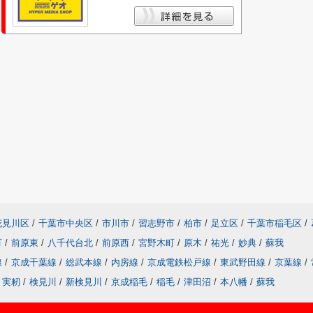
花見川区
/
千葉市中央区
/
市川市
/
習志野市
/
柏市
/
足立区
/
千葉市稲毛区
/
町
/
前原東
/
八千代台北
/
前原西
/
宮野木町
/
原木
/
祐光
/
妙典
/
蘇我
線
/
京成千葉線
/
総武本線
/
内房線
/
京成電鉄松戸線
/
東武野田線
/
京葉線
/
実籾
/
検見川
/
新検見川
/
京成稲毛
/
稲毛
/
津田沼
/
本八幡
/
蘇我