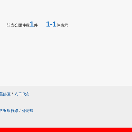
1
1-1
該当公開件数
件
件表示
葛飾区
/
八千代市
常磐緩行線
/
外房線