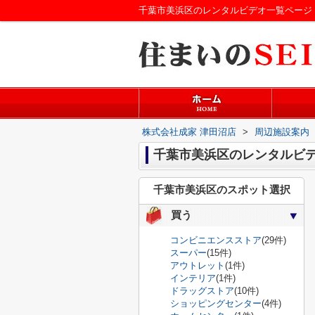
千葉市美浜区のレンタルビデオ一覧ページ
株式会社成家 津田沼店
>
周辺施設案内
千葉市美浜区のレンタルビ
千葉市美浜区のスポット選択
買う
コンビニエンスストア
(29件)
スーパー
(15件)
アウトレット
(1件)
インテリア
(1件)
ドラッグストア
(10件)
ショッピングセンター
(4件)