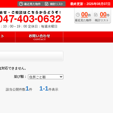
最終更新：2026年08月07日
00
00
件
件
最近見た物件
検討リスト
10：00～19：00
定休日：毎週水曜日
は対応できません。
並び順：
1
1-1
該当公開件数
件
件表示