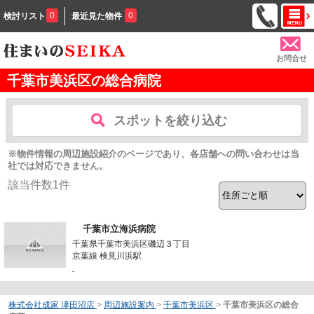
0
0
検討リスト
最近見た物件
お問合せ
千葉市美浜区の総合病院
スポットを絞り込む
※物件情報の周辺施設紹介のページであり、各店舗への問い合わせは当
社では対応できません。
該当件数
1
件
千葉市立海浜病院
千葉県千葉市美浜区磯辺３丁目
京葉線 検見川浜駅
-
株式会社成家 津田沼店
>
周辺施設案内
>
千葉市美浜区
>
千葉市美浜区の総合