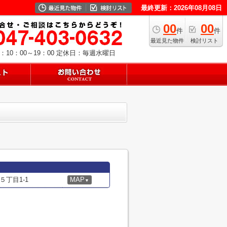
最終更新：2026年08月08日
00
00
件
件
最近見た物件
検討リスト
10：00～19：00
定休日：毎週水曜日
丁目1-1
MAP
▼