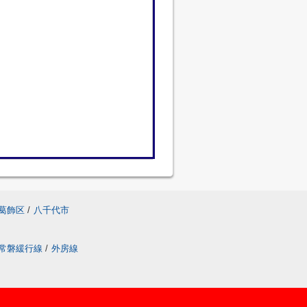
葛飾区
/
八千代市
常磐緩行線
/
外房線