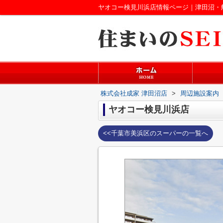
ヤオコー検見川浜店情報ページ｜津田沼・
株式会社成家 津田沼店
>
周辺施設案内
ヤオコー検見川浜店
<<千葉市美浜区のスーパーの一覧へ