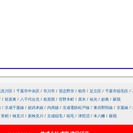
花見川区
/
千葉市中央区
/
市川市
/
習志野市
/
柏市
/
足立区
/
千葉市稲毛区
/
町
/
前原東
/
八千代台北
/
前原西
/
宮野木町
/
原木
/
祐光
/
妙典
/
蘇我
線
/
京成千葉線
/
総武本線
/
内房線
/
京成電鉄松戸線
/
東武野田線
/
京葉線
/
実籾
/
検見川
/
新検見川
/
京成稲毛
/
稲毛
/
津田沼
/
本八幡
/
蘇我