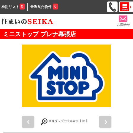
0
0
検討リスト
最近見た物件
お問合せ
ミニストップ プレナ幕張店
前
次
画像タップで拡大表示【
1
/1】