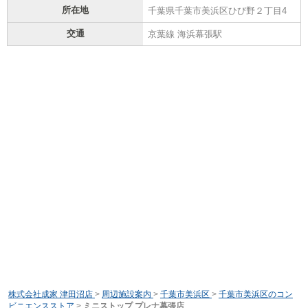
所在地
千葉県千葉市美浜区ひび野２丁目4
交通
京葉線 海浜幕張駅
株式会社成家 津田沼店
>
周辺施設案内
>
千葉市美浜区
>
千葉市美浜区のコン
ビニエンスストア
>
ミニストップ プレナ幕張店