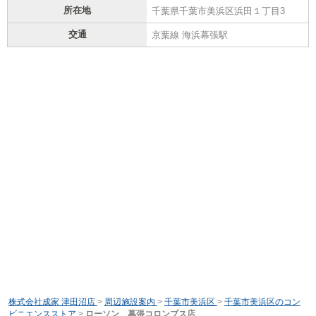
所在地
千葉県千葉市美浜区浜田１丁目3
交通
京葉線 海浜幕張駅
株式会社成家 津田沼店
>
周辺施設案内
>
千葉市美浜区
>
千葉市美浜区のコン
ビニエンスストア
>
ローソン 幕張コロンブス店