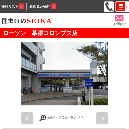
0
0
検討リスト
最近見た物件
お問合せ
ローソン 幕張コロンブス店
前
次
画像タップで拡大表示【
1
/1】