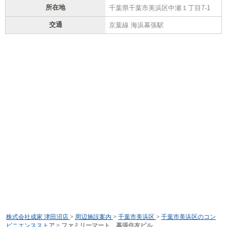
所在地
千葉県千葉市美浜区中瀬１丁目7-1
交通
京葉線 海浜幕張駅
株式会社成家 津田沼店
>
周辺施設案内
>
千葉市美浜区
>
千葉市美浜区のコン
ビニエンスストア
>
ファミリーマート 幕張住友ビル