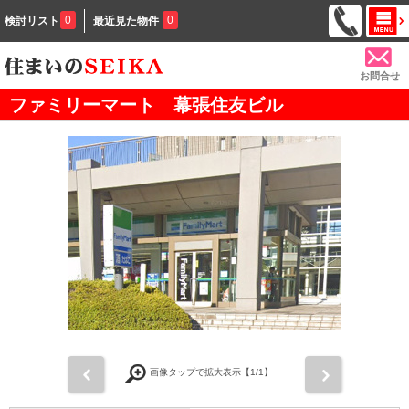
0
0
検討リスト
最近見た物件
お問合せ
ファミリーマート 幕張住友ビル
前
次
画像タップで拡大表示【
1
/1】