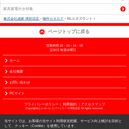
家具家電付き特集
株式会社成家 津田沼店
>
物件カタログ
>
NLエヌズラントⅠ
ページトップに戻る
営業時間:10：00～19：00
定休日:毎週水曜日
ホーム
会社概要
お問い合わせ
PCサイト
プライバシーポリシー
利用規約
｜アクセスマップ
｜
Copyright(c) レオパレスパートナーズ津田沼店 All rights reserved.
当サイトでは、お客様の当サイト利用状況把握、サービス向上検討を目的と
して、クッキー（Cookie）を使用しています。