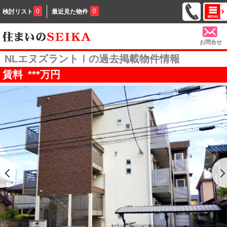
0
0
検討リスト
最近見た物件
お問合せ
NLエヌズラントⅠの過去掲載物件情報
賃料
***
万円