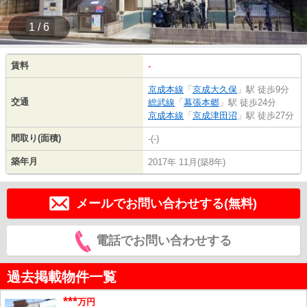
1 / 6
賃料
-
京成本線
「
京成大久保
」駅 徒歩9分
交通
総武線
「
幕張本郷
」駅 徒歩24分
京成本線
「
京成津田沼
」駅 徒歩27分
間取り(面積)
-(-)
築年月
2017年 11月(築8年)
メールでお問い合わせする(無料)
電話でお問い合わせする
過去掲載物件一覧
***
万円