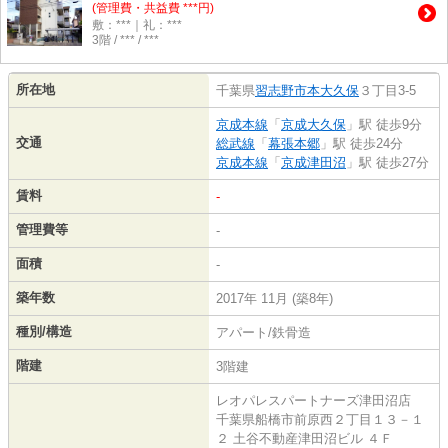
(管理費・共益費 ***円)
敷：***｜礼：***
3階 / *** / ***
所在地
千葉県
習志野市
本大久保
３丁目3-5
京成本線
「
京成大久保
」駅 徒歩9分
交通
総武線
「
幕張本郷
」駅 徒歩24分
京成本線
「
京成津田沼
」駅 徒歩27分
賃料
-
管理費等
-
面積
-
築年数
2017年 11月 (築8年)
種別/構造
アパート/鉄骨造
階建
3階建
レオパレスパートナーズ津田沼店
千葉県船橋市前原西２丁目１３－１
２ 土谷不動産津田沼ビル ４Ｆ