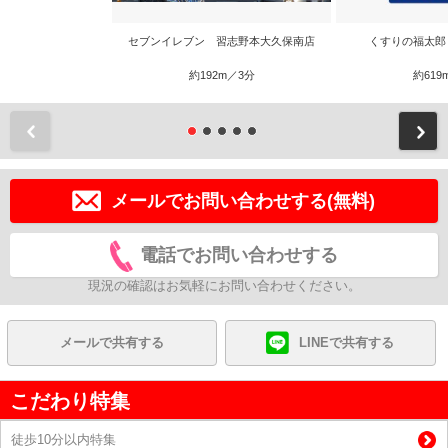
セブンイレブン 習志野本大久保南店
くすりの福太郎
約192m／3分
約619
前
メールでお問い合わせする(無料)
電話でお問い合わせする
現況の確認はお気軽にお問い合わせください。
メールで共有する
LINEで共有する
こだわり特集
徒歩10分以内特集