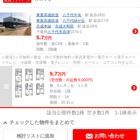
東葉高速鉄道
「
八千代中央
」駅 徒歩28分
東葉高速鉄道
「
八千代緑が丘
」駅 徒歩27分
京成本線
「
京成大和田
」駅 徒歩28分
千葉県
八千代市
高津
1074-1
5.7
万円
築年数：築13年 ｜募集中：
1室
階数：2階建
☆家賃1ヶ月無料☆敷金・仲介手数料無料☆家具家電付☆電子キー ☆電子キー☆
☆テレビ・冷蔵庫・洗濯機・電子レンジ・照明・カーテン・エアコン付きなの
で、新生活が楽に始められます☆ ☆浴室...
5.7
万
円
(管理費・共益費 6,000円)
敷：0ヶ月｜礼：1ヶ月
所在階：1階
間取り：1K
面積：30.91㎡
該当公開件数
1
棟 空き数
1
件
1-1
棟表示
チェックした物件をまとめて
検討リストに追加
お問い合わせ