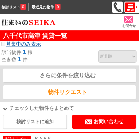
0
0
検討リスト
最近見た物件
お問合せ
八千代市高津 賃貸一覧
募集中のみ表示
1
該当物件
棟
1
空き数
件
さらに条件を絞り込む
物件リクエスト
チェックした物件をまとめて
検討リストに追加
お問い合わせ
ＲＡＶＥ
賃貸｜アパート