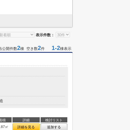
表示件数：
2
2
1-2
当公開件数
棟 空き数
件
棟表示
造
面積
詳細
検討リスト
9.87㎡
詳細を見る
追加する