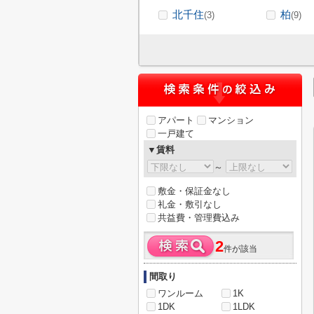
北千住
柏
(3)
(9)
アパート
マンション
一戸建て
▼賃料
～
敷金・保証金なし
礼金・敷引なし
共益費・管理費込み
2
件が該当
間取り
ワンルーム
1K
1DK
1LDK