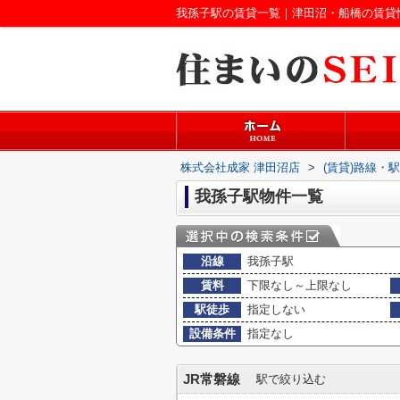
我孫子駅の賃貸一覧｜津田沼・船橋の賃貸
株式会社成家 津田沼店
>
(賃貸)路線・
我孫子駅物件一覧
沿線
我孫子駅
賃料
下限なし～上限なし
駅徒歩
指定しない
設備条件
指定なし
JR常磐線
駅で絞り込む