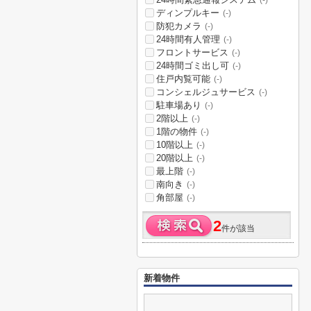
(-)
ディンプルキー
(-)
防犯カメラ
(-)
24時間有人管理
(-)
フロントサービス
(-)
24時間ゴミ出し可
(-)
住戸内覧可能
(-)
コンシェルジュサービス
(-)
駐車場あり
(-)
2階以上
(-)
1階の物件
(-)
10階以上
(-)
20階以上
(-)
最上階
(-)
南向き
(-)
角部屋
(-)
2
件が該当
新着物件