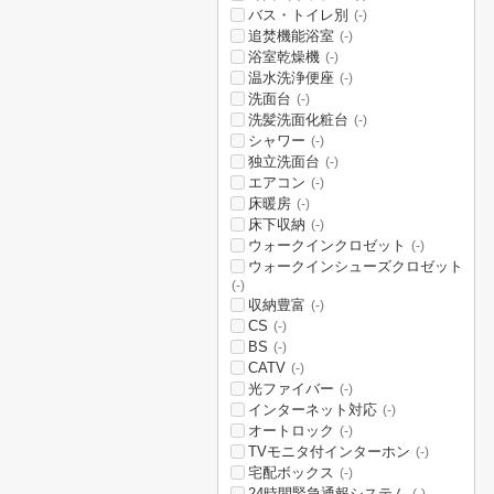
バス・トイレ別
(-)
追焚機能浴室
(-)
浴室乾燥機
(-)
温水洗浄便座
(-)
洗面台
(-)
洗髪洗面化粧台
(-)
シャワー
(-)
独立洗面台
(-)
エアコン
(-)
床暖房
(-)
床下収納
(-)
ウォークインクロゼット
(-)
ウォークインシューズクロゼット
(-)
収納豊富
(-)
CS
(-)
BS
(-)
CATV
(-)
光ファイバー
(-)
インターネット対応
(-)
オートロック
(-)
TVモニタ付インターホン
(-)
宅配ボックス
(-)
24時間緊急通報システム