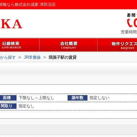
情報なら株式会社成家 津田沼店
営業時間：
駅から探す
>
JR常磐線
>
我孫子駅の賃貸
面積
下限なし～上限なし
築年数
指定しない
間取り
指定なし