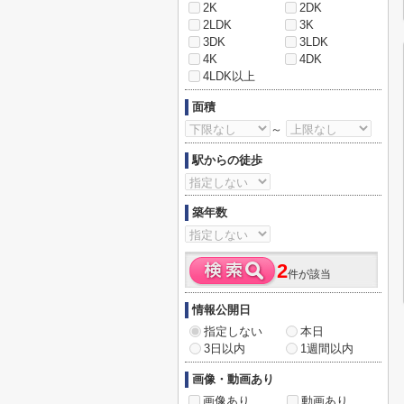
2K
2DK
2LDK
3K
3DK
3LDK
4K
4DK
4LDK以上
面積
～
駅からの徒歩
築年数
2
件が該当
情報公開日
指定しない
本日
3日以内
1週間以内
画像・動画あり
画像あり
動画あり