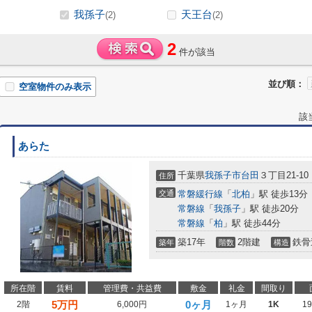
我孫子
天王台
(2)
(2)
2
件が該当
並び順：
空室物件のみ表示
該
あらた
千葉県
我孫子市
台田
３丁目21-10
住所
交通
常磐緩行線
「
北柏
」駅 徒歩13分
常磐線
「
我孫子
」駅 徒歩20分
常磐線
「
柏
」駅 徒歩44分
築17年
2階建
鉄骨
築年
階数
構造
所在階
賃料
管理費・共益費
敷金
礼金
間取り
5
万円
0ヶ月
2階
6,000円
1ヶ月
1K
1