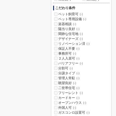
こだわり条件
ペット飼育可
(-)
ペット専用設備
(-)
楽器相談
(-)
陽当り良好
(-)
閑静な住宅地
(-)
デザイナーズ
(-)
リノベーション済
(-)
保証人不要
(-)
事務所可
(-)
２人入居可
(-)
バリアフリー
(-)
分割可
(-)
分譲タイプ
(-)
管理人常駐
(-)
眺望良好
(-)
二世帯住宅
(-)
フリーレント
(-)
カードキー
(-)
オープンハウス
(-)
外国人可
(-)
ガスコンロ設置可
(-)