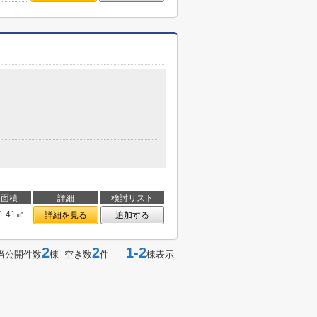
面積
詳細
検討リスト
1.41㎡
詳細を見る
追加する
2
2
1-2
当公開件数
棟 空き数
件
棟表示