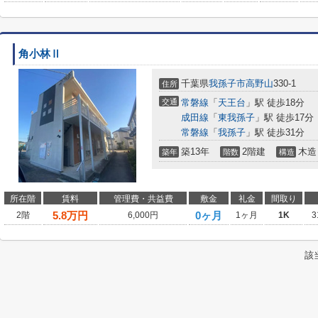
角小林Ⅱ
千葉県
我孫子市
高野山
330-1
住所
交通
常磐線
「
天王台
」駅 徒歩18分
成田線
「
東我孫子
」駅 徒歩17分
常磐線
「
我孫子
」駅 徒歩31分
築13年
2階建
木造
築年
階数
構造
所在階
賃料
管理費・共益費
敷金
礼金
間取り
5.8
万円
0ヶ月
2階
6,000円
1ヶ月
1K
3
該