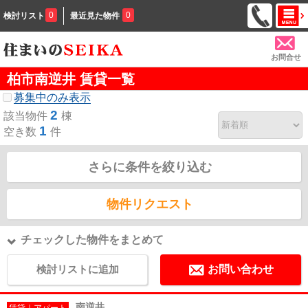
0
0
検討リスト
最近見た物件
お問合せ
柏市南逆井 賃貸一覧
募集中のみ表示
2
該当物件
棟
1
空き数
件
さらに条件を絞り込む
物件リクエスト
チェックした物件をまとめて
検討リストに追加
お問い合わせ
南逆井
賃貸｜アパート