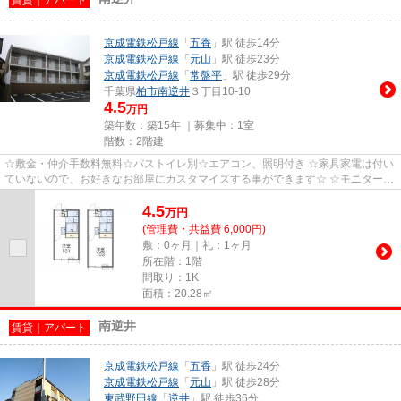
京成電鉄松戸線
「
五香
」駅 徒歩14分
京成電鉄松戸線
「
元山
」駅 徒歩23分
京成電鉄松戸線
「
常盤平
」駅 徒歩29分
千葉県
柏市
南逆井
３丁目10-10
4.5
万円
築年数：築15年 ｜募集中：
1室
階数：2階建
☆敷金・仲介手数料無料☆バストイレ別☆エアコン、照明付き ☆家具家電は付い
ていないので、お好きなお部屋にカスタマイズする事ができます☆ ☆モニター付
きインターホン有り☆ ☆浴室換気乾...
4.5
万
円
(管理費・共益費 6,000円)
敷：0ヶ月｜礼：1ヶ月
所在階：1階
間取り：1K
面積：20.28㎡
南逆井
賃貸｜アパート
京成電鉄松戸線
「
五香
」駅 徒歩24分
京成電鉄松戸線
「
元山
」駅 徒歩28分
東武野田線
「
逆井
」駅 徒歩36分