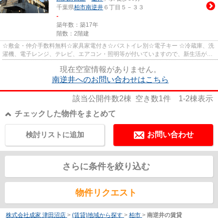
千葉県
柏市
南逆井
６丁目５－３３
-
築年数：築17年
階数：2階建
☆敷金・仲介手数料無料☆家具家電付き☆バストイレ別☆電子キー ☆冷蔵庫、洗
濯機、電子レンジ、テレビ、エアコン・照明等が付いていますので、新生活が楽
に始められます。 ☆3口ガスコンロ...
現在空室情報がありません。
南逆井へのお問い合わせはこちら
該当公開件数
2
棟 空き数
1
件
1-2
棟表示
チェックした物件をまとめて
検討リストに追加
お問い合わせ
さらに条件を絞り込む
物件リクエスト
株式会社成家 津田沼店
>
(賃貸)地域から探す
>
柏市
>
南逆井の賃貸