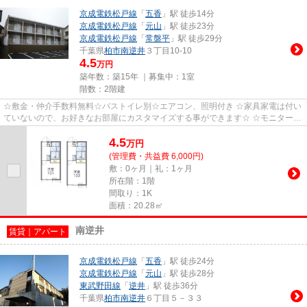
京成電鉄松戸線
「
五香
」駅 徒歩14分
京成電鉄松戸線
「
元山
」駅 徒歩23分
京成電鉄松戸線
「
常盤平
」駅 徒歩29分
千葉県
柏市
南逆井
３丁目10-10
4.5
万円
築年数：築15年 ｜募集中：
1室
階数：2階建
☆敷金・仲介手数料無料☆バストイレ別☆エアコン、照明付き ☆家具家電は付い
ていないので、お好きなお部屋にカスタマイズする事ができます☆ ☆モニター付
きインターホン有り☆ ☆浴室換気乾...
4.5
万
円
(管理費・共益費 6,000円)
敷：0ヶ月｜礼：1ヶ月
所在階：1階
間取り：1K
面積：20.28㎡
南逆井
賃貸｜アパート
京成電鉄松戸線
「
五香
」駅 徒歩24分
京成電鉄松戸線
「
元山
」駅 徒歩28分
東武野田線
「
逆井
」駅 徒歩36分
千葉県
柏市
南逆井
６丁目５－３３