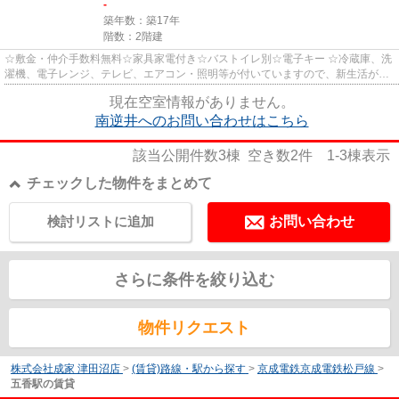
-
築年数：築17年
階数：2階建
☆敷金・仲介手数料無料☆家具家電付き☆バストイレ別☆電子キー ☆冷蔵庫、洗
濯機、電子レンジ、テレビ、エアコン・照明等が付いていますので、新生活が楽
に始められます。 ☆3口ガスコンロ...
現在空室情報がありません。
南逆井へのお問い合わせはこちら
該当公開件数
3
棟 空き数
2
件
1-3
棟表示
チェックした物件をまとめて
検討リストに追加
お問い合わせ
さらに条件を絞り込む
物件リクエスト
株式会社成家 津田沼店
>
(賃貸)路線・駅から探す
>
京成電鉄京成電鉄松戸線
>
五香駅の賃貸