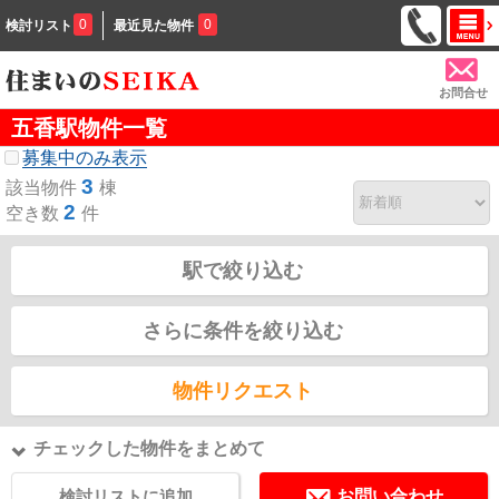
0
0
検討リスト
最近見た物件
お問合せ
五香駅物件一覧
募集中のみ表示
3
該当物件
棟
2
空き数
件
駅で絞り込む
さらに条件を絞り込む
物件リクエスト
チェックした物件をまとめて
検討リストに追加
お問い合わせ