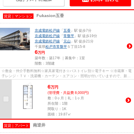
Fukasion五香
賃貸｜マンション
京成電鉄松戸線
「
五香
」駅 徒歩7分
京成電鉄松戸線
「
常盤平
」駅 徒歩19分
京成電鉄松戸線
「
元山
」駅 徒歩21分
千葉県
松戸市
常盤平
５丁目15-8
6
万円
築年数：築17年 ｜募集中：
1室
階数：3階建
☆敷金・仲介手数料無料☆家具家電付き☆バストイレ別☆電子キー ☆冷蔵庫・電
子レンジ・ＴＶ・洗濯機・カーテン・エアコン・照明が付いていますので、新生
活が楽に始められます。 ☆入居中...
6
万
円
(管理費・共益費 8,000円)
敷：0ヶ月｜礼：1ヶ月
所在階：1階
間取り：1K
面積：19.87㎡
南逆井
賃貸｜アパート