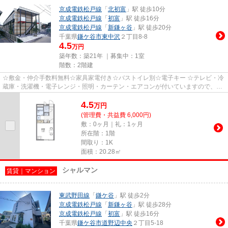
京成電鉄松戸線
「
北初富
」駅 徒歩10分
京成電鉄松戸線
「
初富
」駅 徒歩16分
京成電鉄松戸線
「
新鎌ヶ谷
」駅 徒歩20分
千葉県
鎌ケ谷市
東中沢
２丁目8-8
4.5
万円
築年数：築21年 ｜募集中：
1室
階数：2階建
☆敷金・仲介手数料無料☆家具家電付き☆バストイレ別☆電子キー ☆テレビ・冷
蔵庫・洗濯機・電子レンジ・照明・カーテン・エアコンが付いていますので、新
生活が楽に始められます。 ☆広々...
4.5
万
円
(管理費・共益費 6,000円)
敷：0ヶ月｜礼：1ヶ月
所在階：1階
間取り：1K
面積：20.28㎡
シャルマン
賃貸｜マンション
東武野田線
「
鎌ケ谷
」駅 徒歩2分
京成電鉄松戸線
「
新鎌ヶ谷
」駅 徒歩28分
京成電鉄松戸線
「
初富
」駅 徒歩16分
千葉県
鎌ケ谷市
道野辺中央
２丁目5-18