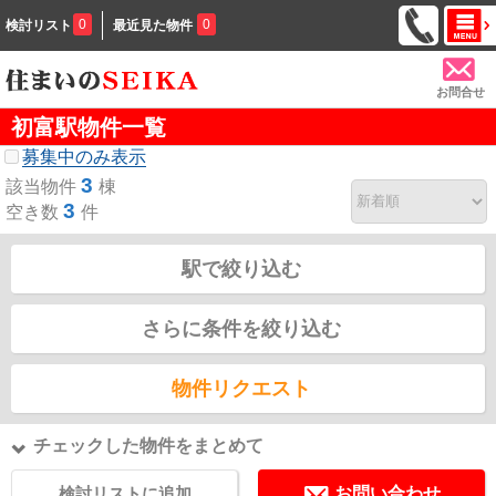
0
0
検討リスト
最近見た物件
お問合せ
初富駅物件一覧
募集中のみ表示
3
該当物件
棟
3
空き数
件
駅で絞り込む
さらに条件を絞り込む
物件リクエスト
チェックした物件をまとめて
検討リストに追加
お問い合わせ