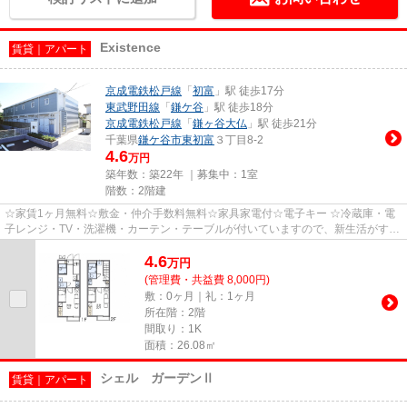
Existence
賃貸｜アパート
京成電鉄松戸線
「
初富
」駅 徒歩17分
東武野田線
「
鎌ケ谷
」駅 徒歩18分
京成電鉄松戸線
「
鎌ヶ谷大仏
」駅 徒歩21分
千葉県
鎌ケ谷市
東初富
３丁目8-2
4.6
万円
築年数：築22年 ｜募集中：
1室
階数：2階建
☆家賃1ヶ月無料☆敷金・仲介手数料無料☆家具家電付☆電子キー ☆冷蔵庫・電
子レンジ・TV・洗濯機・カーテン・テーブルが付いていますので、新生活がすぐ
に始められます☆ ☆バストイレ別。...
4.6
万
円
(管理費・共益費 8,000円)
敷：0ヶ月｜礼：1ヶ月
所在階：2階
間取り：1K
面積：26.08㎡
シェル ガーデンⅡ
賃貸｜アパート