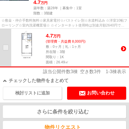
4.7
万円
築年数：築28年 ｜募集中：
1室
階数：3階建
☆敷金・仲介手数料無料☆家具家電付☆バストイレ別☆水道料込み ☆洋室10帖フ
ローリング☆室内洗濯機置場☆ ☆インターネット使用時は別途月額2640円で使
い放題です。
4.7
万
円
(管理費・共益費 8,000円)
敷：0ヶ月｜礼：1ヶ月
所在階：3階
間取り：1K
面積：26.49㎡
該当公開件数
3
棟 空き数
3
件
1-3
棟表示
チェックした物件をまとめて
検討リストに追加
お問い合わせ
さらに条件を絞り込む
物件リクエスト