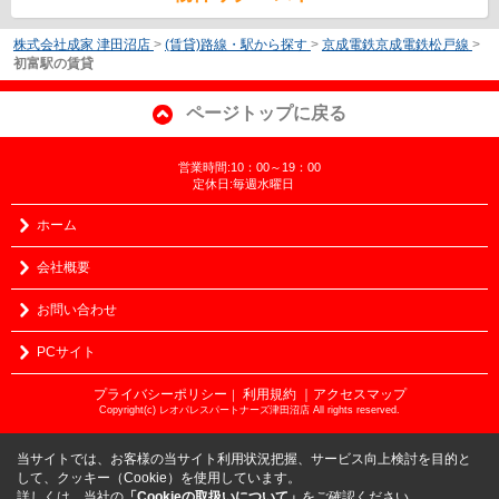
株式会社成家 津田沼店
>
(賃貸)路線・駅から探す
>
京成電鉄京成電鉄松戸線
>
初富駅の賃貸
ページトップに戻る
営業時間:10：00～19：00
定休日:毎週水曜日
ホーム
会社概要
お問い合わせ
PCサイト
プライバシーポリシー
利用規約
｜アクセスマップ
｜
Copyright(c) レオパレスパートナーズ津田沼店 All rights reserved.
当サイトでは、お客様の当サイト利用状況把握、サービス向上検討を目的と
して、クッキー（Cookie）を使用しています。
詳しくは、当社の
「Cookieの取扱いについて」
をご確認ください。